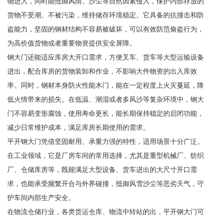
物进入，同时能抵御风雨、沙尘等自然因素侵入，保护内部存放的
货物不受潮、不被污染，维持储存环境稳定。它具备的抗撞击和防
盗能力，坚固的钢材结构不容易被破坏，可以有效防范偷盗行为，
为高价值货物或者重要物资提供安全屏障。
钢大门还能适应库房大开口需求，方便叉车、货车等大型运输设备
进出，配合库房的货物装卸和作业，不影响大件物资的出入库效
率。同时，钢材本身防火性能木门，能在一定程度上火灾蔓延，降
低火情带来的损失。在低温、潮湿或者多风沙等复杂环境中，钢大
门不容易变形腐蚀，使用寿命更长，能长期保持稳定的启闭功能，
减少日常维护成本，满足库房长期使用的需求。
平开钢大门凭借坚固耐用、承重力强的特性，适用场景十分广泛。
在工业领域，它是厂房车间的常用选择，尤其是重型机械厂、纺织
厂、仓储库房等，既能满足大型设备、货车进出的大尺寸开口需
求，也能承受频繁开合与外界碰撞，抵御风雪沙尘等恶劣天气，守
护车间内部生产安全。
在物流仓储行业，各类货运仓库、物流中转站的出，平开钢大门可