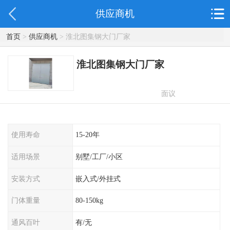
供应商机
首页
>
供应商机
> 淮北图集钢大门厂家
淮北图集钢大门厂家
面议
使用寿命
15-20年
适用场景
别墅/工厂/小区
安装方式
嵌入式/外挂式
门体重量
80-150kg
通风百叶
有/无