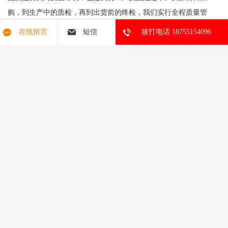
购，到生产中的质检，再到出货前的终检，我们实行全程质量管
控。供应商需提供材质证明和检测报告，每批钢材、填充料都会抽
在线留言
短信
拔打电话 18755154096
检；生产环节设置多个检验点，比如门扇焊接后检查强度，防火层
铺设后确认厚度；出厂前模拟日常使用环境，进行1000次以上的开
闭寿命测试。这种严苛的流程，确保了每一扇防火门在关键时刻都
能可靠运作。