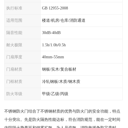
执行标准
GB 12955-2008
适用范围
楼道/机房/仓库/消防通道
隔音性能
30dB-40dB
耐火极限
1.5h/1.0h/0.5h
门扇厚度
40mm-55mm
门扇材质
钢板/实木/复合板材
门框材质
冷轧钢板/木质/钢木质
防火等级
甲级/乙级/丙级
不锈钢防火门结合了不锈钢材质的优势与防火门的安全功能，特点
十分突出。先是防火隔热性能达标，符合消防规范，能在一定时间
内阻隔火势蔓延和烟雾扩散，为人员疏散、消防救援争取宝贵时