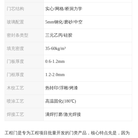
门芯结构
实心/网格/桥洞力学
玻璃配置
5mm钢化/磨砂/中空
密封条类型
三元乙丙/硅胶
填充密度
35-60kg/m³
门板厚度
0.6-1.2mm
门框厚度
1.2-2.0mm
木纹工艺
热转印/浮雕/烤漆
喷涂工艺
高温固化(180℃)
焊接工艺
满焊打磨/激光焊接
工程门是专为工程项目批量开发的门类产品，核心特点先是，因为