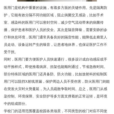
医用门是机构中重要的设施，有着多方面的关键作用。先是隔离防
护，它能有效分隔不同功能区域，阻止病菌交叉感染，比如手术
室、感染科的医用门可以密封空间，减少空气流动带来的病菌传
播，保护患者和医护人员的安全。其次是隔音降噪，需要安静的诊
疗和休息环境，医用门通常具备良好的隔音性能，能降低走廊里人
员走动、设备运转产生的噪音，让患者地休养，也保证医护工作不
受干扰。
同时，医用门要方便医护人员快速通行，很多设计成自动感应或手
动平推样式，即使推着病床、担架也能顺利通过，节省急救时间。
部分特殊区域的医用门还具备防、防火功能，比如放射科的铅制医
用门可以阻挡X射线泄漏，保护周边人员不受伤害，防火医用门则能
在突发火灾时火势蔓延，为人员疏散争取时间。总之，医用门从感
染控制、环境保障、安全防护等多方面支撑着的正常运转，是环境
中的组成部分。
学校门的适用范围覆盖校园各类场景，不同类型的校门对应不同使