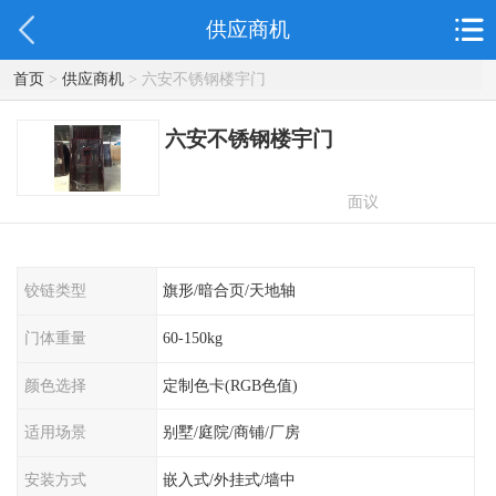
供应商机
首页
>
供应商机
> 六安不锈钢楼宇门
六安不锈钢楼宇门
面议
铰链类型
旗形/暗合页/天地轴
门体重量
60-150kg
颜色选择
定制色卡(RGB色值)
适用场景
别墅/庭院/商铺/厂房
安装方式
嵌入式/外挂式/墙中