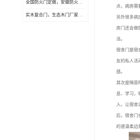
全国防火门定做，安徽防火门批发，防火门价格
点，病房需
实木复合门，生态木门厂家，免漆门定做，安徽木门厂家直销
另外很多病
房门还会做
洁。
宿舍门是宿
友的私人活
感。
其次是隔音
息、学习，
入，让宿舍
后，宿舍门
的道温柔边