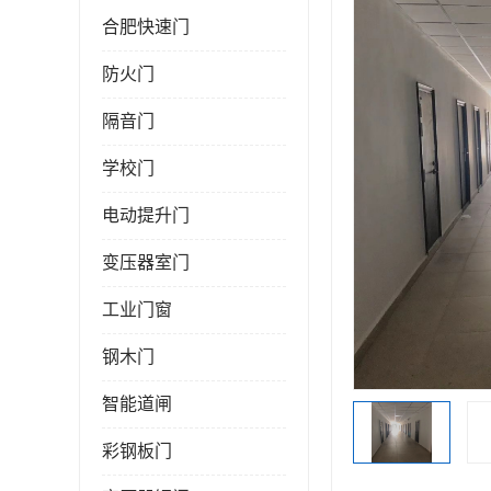
合肥快速门
防火门
隔音门
学校门
电动提升门
变压器室门
工业门窗
钢木门
智能道闸
彩钢板门