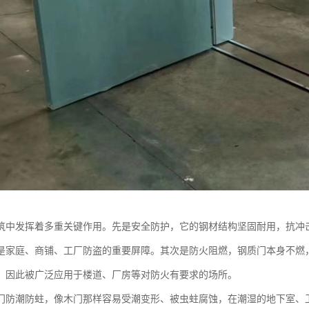
筑中发挥着多重关键作用。先是安全防护，它的钢材结构坚固耐用，抗冲
是家庭、商铺、工厂防盗的重要屏障。其次是防火阻燃，钢质门本身不燃
，因此被广泛应用于楼道、厂房等对防火有要求的场所。
门防潮防蛀，像木门那样容易受潮变形、被虫蛀腐蚀，在潮湿的地下室、