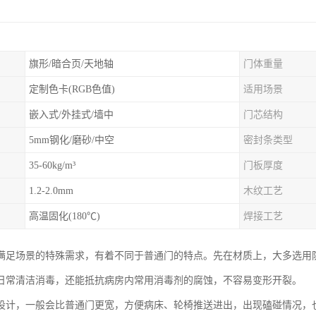
旗形/暗合页/天地轴
门体重量
定制色卡(RGB色值)
适用场景
嵌入式/外挂式/墙中
门芯结构
5mm钢化/磨砂/中空
密封条类型
35-60kg/m³
门板厚度
1.2-2.0mm
木纹工艺
高温固化(180℃)
焊接工艺
满足场景的特殊需求，有着不同于普通门的特点。先在材质上，大多选用
日常清洁消毒，还能抵抗病房内常用消毒剂的腐蚀，不容易变形开裂。
设计，一般会比普通门更宽，方便病床、轮椅推送进出，出现磕碰情况，