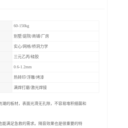
60-150kg
别墅/庭院/商铺/厂房
实心/网格/桥洞力学
三元乙丙/硅胶
0.6-1.2mm
热转印/浮雕/烤漆
满焊打磨/激光焊接
防潮的板材，表面光滑无孔隙，不容易堆积细菌和
也能满足急救的需求。隔音效果也是很重要的特