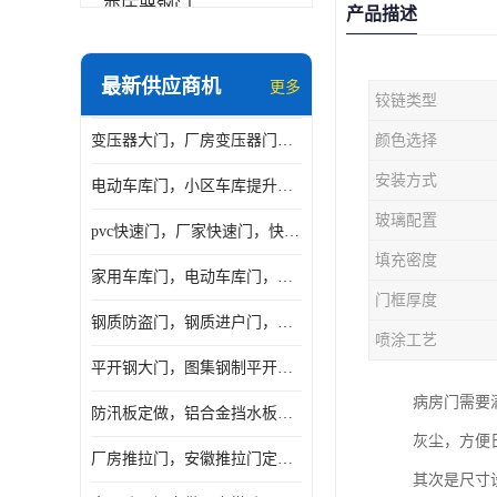
变压器钢门
产品描述
非标门
最新供应商机
更多
铰链类型
钢大门
变压器大门，厂房变压器门，配电所钢大门，变压器室钢大门
颜色选择
抗爆门
安装方式
电动车库门，小区车库提升门，安徽提升门厂家，工业滑升门
快速门
玻璃配置
pvc快速门，厂家快速门，快速卷帘门，感应快速门
提升门
填充密度
家用车库门，电动车库门，车库滑升门，车库门安装
门框厚度
钢质防盗门，钢质进户门，钢质非标门厂家
喷涂工艺
平开钢大门，图集钢制平开门，厂房平开大门
病房门需要
防汛板定做，铝合金挡水板门，地库挡水板
灰尘，方便
厂房推拉门，安徽推拉门定做，夹芯板平移大门
其次是尺寸