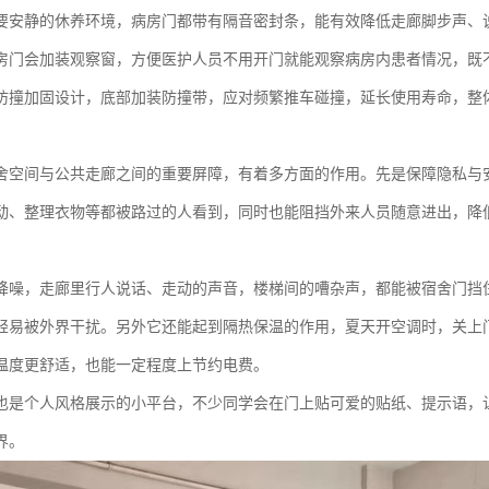
要安静的休养环境，病房门都带有隔音密封条，能有效降低走廊脚步声、
房门会加装观察窗，方便医护人员不用开门就能观察病房内患者情况，既
防撞加固设计，底部加装防撞带，应对频繁推车碰撞，延长使用寿命，整
舍空间与公共走廊之间的重要屏障，有着多方面的作用。先是保障隐私与
动、整理衣物等都被路过的人看到，同时也能阻挡外来人员随意进出，降
降噪，走廊里行人说话、走动的声音，楼梯间的嘈杂声，都能被宿舍门挡
轻易被外界干扰。另外它还能起到隔热保温的作用，夏天开空调时，关上
温度更舒适，也能一定程度上节约电费。
也是个人风格展示的小平台，不少同学会在门上贴可爱的贴纸、提示语，
界。