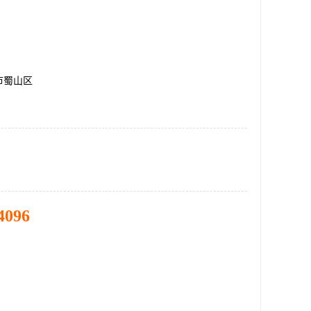
市蜀山区
4096