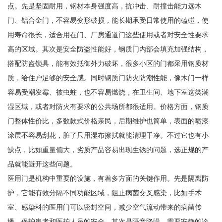
点。先是坚固耐用，钢材本身强度高，抗冲击、耐撞击能力远木
门、铝合金门，不容易变形破损，能长期承受日常使用的磕碰，使
用寿命很长，适合用在门、厂房通道门这些使用或者对安全性要求
高的区域。其次是安全防盗性能好，钢质门内部会填充加强结构，
搭配防盗锁具，能有效抵御外力破坏，很多小区的门都采用钢质材
质，给住户足够的安全感。同时钢质门防火防潮性能，像木门一样
容易受潮发霉、被虫蛀，也不容易燃烧，在卫生间、地下室这类潮
湿区域，或者对防火有要求的公共场所都很适用。价格方面，钢质
门整体性价比，多数款式价格亲民，后期维护也简单，表面的喷漆
涂层不容易刮花，脏了只用湿布擦拭就能清理干净。不过它也有小
缺点，比如重量偏大，劣质产品容易出现生锈的问题，选正规的产
品就能避开这些问题。
医用门是机构中重要的设施，有着多方面的关键作用。先是隔离防
护，它能有效分隔不同功能区域，阻止病菌交叉感染，比如手术
室、感染科的医用门可以密封空间，减少空气流动带来的病菌传
播，保护患者和医护人员的安全。其次是隔音降噪，需要安静的诊