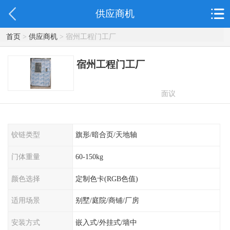
供应商机
首页
>
供应商机
> 宿州工程门工厂
宿州工程门工厂
面议
铰链类型
旗形/暗合页/天地轴
门体重量
60-150kg
颜色选择
定制色卡(RGB色值)
适用场景
别墅/庭院/商铺/厂房
安装方式
嵌入式/外挂式/墙中