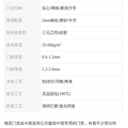
门芯结构
实心/网格/桥洞力学
玻璃配置
5mm钢化/磨砂/中空
密封条类型
三元乙丙/硅胶
填充密度
35-60kg/m³
门板厚度
0.6-1.2mm
门框厚度
1.2-2.0mm
木纹工艺
热转印/浮雕/烤漆
喷涂工艺
高温固化(180℃)
焊接工艺
满焊打磨/激光焊接
钢质门是如今家装和公共建筑中很常用的门类，有着不少突出特