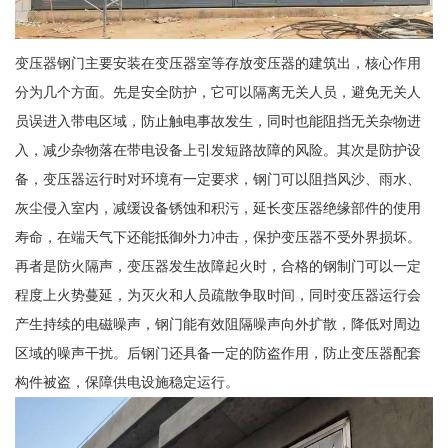
变压器钢门主要安装在变压器室等存放变压器的建筑出，核心作用
分为几个方面。先是安全防护，它可以隔离无关人员，避免无关人
员误进入带电区域，防止触电事故发生，同时也能阻挡无关杂物进
入，减少杂物落在带电设备上引发短路故障的风险。其次是防护设
备，变压器运行时对环境有一定要求，钢门可以阻挡风沙、雨水、
灰尘侵入室内，减缓设备锈蚀和积污，延长变压器绝缘部件的使用
寿命，在端天气下还能抵御外力冲击，保护变压器不受外界损坏。
再者是防火隔声，变压器发生故障起火时，合格的钢制门可以一定
程度上火势蔓延，为灭火和人员疏散争取时间，同时变压器运行会
产生持续的电磁噪声，钢门能有效阻隔噪声向外扩散，降低对周边
区域的噪声干扰。后钢门还具备一定的防盗作用，防止变压器配套
构件被盗，保障供电设施稳定运行。