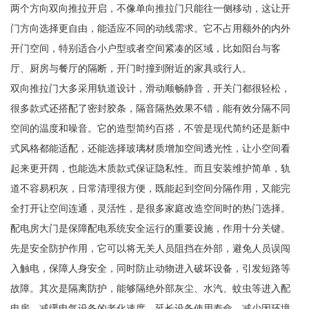
两个方向双向推拉开启，不像单向推拉门只能往一侧移动，这让开
门方向选择更自由，能适应不同的动线需求。它不占用额外的内外
开门空间，特别适合小户型或者空间紧凑的区域，比如阳台与客
厅、厨房与餐厅的隔断，开门时撞到附近的家具或行人。
双向推拉门大多采用轨道设计，滑动顺畅静音，开关门都很轻松，
很多款式还搭配了密封胶条，隔音隔热效果不错，能有效分隔不同
空间的温度和噪音。它的造型简约百搭，不管是现代简约还是新中
式风格都能适配，还能选择玻璃材质增加空间透光性，让小空间看
起来更开阔，也能选木质款式保证隐私性。而且安装维护简单，轨
道不容易积灰，日常清理很方便，既能起到空间分隔作用，又能完
全打开让空间连通，灵活性，是很多家庭改造空间时的热门选择。
配电房大门是保障配电系统安全运行的重要设施，作用十分关键。
先是安全防护作用，它可以将无关人员阻挡在外部，避免人员误闯
入触电，保障人身安全，同时防止动物进入破坏设备，引发短路等
故障。其次是隔离防护，能够隔绝外部灰尘、水汽、蚊虫等进入配
电房，减缓电气设备的老化速度，延长设备使用寿命，减少因环境