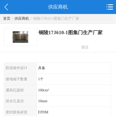
供应商机
首页
>
供应商机
> 铜陵17J610-1图集门生产厂家
铜陵17J610-1图集门生产厂家
面议
防误操作设计
具备
接地端子数量
1个
通风孔面积
100cm²
排水孔直径
10mm
密封胶条材质
EPDM