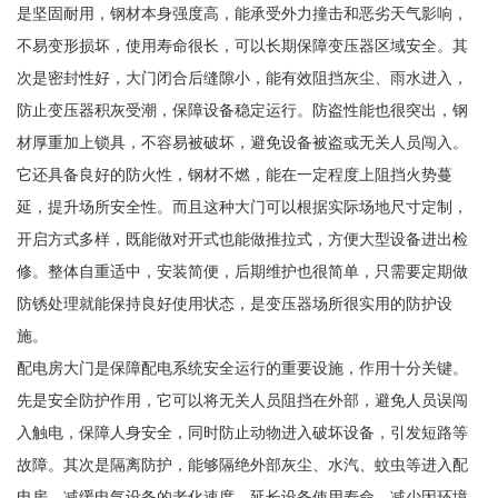
是坚固耐用，钢材本身强度高，能承受外力撞击和恶劣天气影响，
不易变形损坏，使用寿命很长，可以长期保障变压器区域安全。其
次是密封性好，大门闭合后缝隙小，能有效阻挡灰尘、雨水进入，
防止变压器积灰受潮，保障设备稳定运行。防盗性能也很突出，钢
材厚重加上锁具，不容易被破坏，避免设备被盗或无关人员闯入。
它还具备良好的防火性，钢材不燃，能在一定程度上阻挡火势蔓
延，提升场所安全性。而且这种大门可以根据实际场地尺寸定制，
开启方式多样，既能做对开式也能做推拉式，方便大型设备进出检
修。整体自重适中，安装简便，后期维护也很简单，只需要定期做
防锈处理就能保持良好使用状态，是变压器场所很实用的防护设
施。
配电房大门是保障配电系统安全运行的重要设施，作用十分关键。
先是安全防护作用，它可以将无关人员阻挡在外部，避免人员误闯
入触电，保障人身安全，同时防止动物进入破坏设备，引发短路等
故障。其次是隔离防护，能够隔绝外部灰尘、水汽、蚊虫等进入配
电房，减缓电气设备的老化速度，延长设备使用寿命，减少因环境