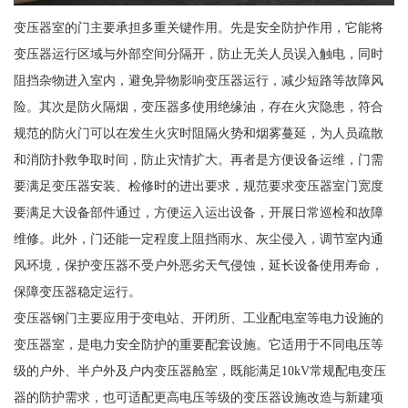
变压器室的门主要承担多重关键作用。先是安全防护作用，它能将
变压器运行区域与外部空间分隔开，防止无关人员误入触电，同时
阻挡杂物进入室内，避免异物影响变压器运行，减少短路等故障风
险。其次是防火隔烟，变压器多使用绝缘油，存在火灾隐患，符合
规范的防火门可以在发生火灾时阻隔火势和烟雾蔓延，为人员疏散
和消防扑救争取时间，防止灾情扩大。再者是方便设备运维，门需
要满足变压器安装、检修时的进出要求，规范要求变压器室门宽度
要满足大设备部件通过，方便运入运出设备，开展日常巡检和故障
维修。此外，门还能一定程度上阻挡雨水、灰尘侵入，调节室内通
风环境，保护变压器不受户外恶劣天气侵蚀，延长设备使用寿命，
保障变压器稳定运行。
变压器钢门主要应用于变电站、开闭所、工业配电室等电力设施的
变压器室，是电力安全防护的重要配套设施。它适用于不同电压等
级的户外、半户外及户内变压器舱室，既能满足10kV常规配电变压
器的防护需求，也可适配更高电压等级的变压器设施改造与新建项