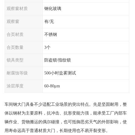
观察窗材质
钢化玻璃
观察窗
有/无
合页材质
不锈钢
合页数量
3个
锁具类型
防盗锁/指纹锁
耐腐蚀等级
500小时盐雾测试
涂层厚度
60-80μm
车间钢大门具备不少适配工业场景的突出特点。先是坚固耐用，整
体以钢材为主要原料，抗冲击、抗形变能力强，能承受工厂内部车
辆作业、货物搬运的偶尔碰撞，也可抵御恶劣天气的外部影响，使
用寿命远高于普通材质大门，长期使用也不易开裂变形。