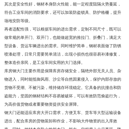
其次是安全性好，钢材本身防火性能，能一定程度阻隔火势蔓延，
符合工业车间的消防要求，还可以加装防盗锁具、防护格栅，提升
场地安防等级。
再者适配性强，可以根据车间的进出需求，定制不同尺寸，既可以
做常规的单开门、双开门，也能做超宽的推拉门、折叠门，满足大
型设备、货运车辆进出的需求。同时维护简单，钢材表面做了防锈
喷漆处理，日常只需要简单清洁，出现小损伤也很容易补漆修复，
整体造价亲民，是工业车间实用的大门选择。
库房钢大门主要作用是保障库房存储安全，隔绝外部无关人员、杂
物进入，同时能抵御风雨、沙尘等自然因素侵入，保护内部存放的
货物不受潮、不被污染，维持储存环境稳定。它具备的抗撞击和防
盗能力，坚固的钢材结构不容易被破坏，可以有效防范偷盗行为，
为高价值货物或者重要物资提供安全屏障。
钢大门还能适应库房大开口需求，方便叉车、货车等大型运输设备
进出，配合库房的货物装卸和作业，不影响大件物资的出入库效