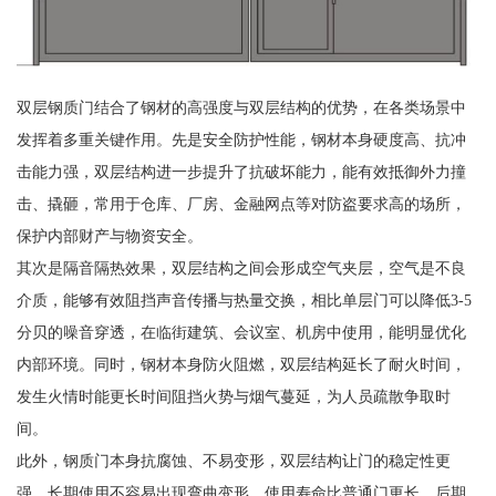
双层钢质门结合了钢材的高强度与双层结构的优势，在各类场景中
发挥着多重关键作用。先是安全防护性能，钢材本身硬度高、抗冲
击能力强，双层结构进一步提升了抗破坏能力，能有效抵御外力撞
击、撬砸，常用于仓库、厂房、金融网点等对防盗要求高的场所，
保护内部财产与物资安全。
其次是隔音隔热效果，双层结构之间会形成空气夹层，空气是不良
介质，能够有效阻挡声音传播与热量交换，相比单层门可以降低3-5
分贝的噪音穿透，在临街建筑、会议室、机房中使用，能明显优化
内部环境。同时，钢材本身防火阻燃，双层结构延长了耐火时间，
发生火情时能更长时间阻挡火势与烟气蔓延，为人员疏散争取时
间。
此外，钢质门本身抗腐蚀、不易变形，双层结构让门的稳定性更
强，长期使用不容易出现弯曲变形，使用寿命比普通门更长，后期