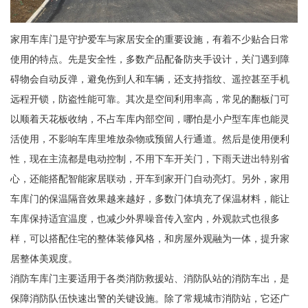
家用车库门是守护爱车与家居安全的重要设施，有着不少贴合日常
使用的特点。先是安全性，多数产品配备防夹手设计，关门遇到障
碍物会自动反弹，避免伤到人和车辆，还支持指纹、遥控甚至手机
远程开锁，防盗性能可靠。其次是空间利用率高，常见的翻板门可
以顺着天花板收纳，不占车库内部空间，哪怕是小户型车库也能灵
活使用，不影响车库里堆放杂物或预留人行通道。然后是使用便利
性，现在主流都是电动控制，不用下车开关门，下雨天进出特别省
心，还能搭配智能家居联动，开车到家开门自动亮灯。另外，家用
车库门的保温隔音效果越来越好，多数门体填充了保温材料，能让
车库保持适宜温度，也减少外界噪音传入室内，外观款式也很多
样，可以搭配住宅的整体装修风格，和房屋外观融为一体，提升家
居整体美观度。
消防车库门主要适用于各类消防救援站、消防队站的消防车出，是
保障消防队伍快速出警的关键设施。除了常规城市消防站，它还广