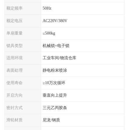
额定频率
50Hz
额定电压
AC220V/380V
单扇重量
≤500kg
锁具类型
机械锁+电子锁
适用环境
工业车间/物流仓库
表面处理
静电粉末喷涂
使用寿命
≥10万次循环
开启方向
垂直向上提升
密封方式
三元乙丙胶条
滑轮材质
尼龙/钢质