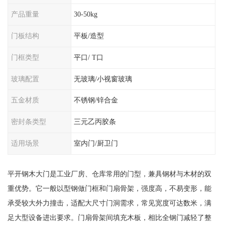
产品重量
30-50kg
门板结构
平板/造型
门框类型
平口/ T口
玻璃配置
无玻璃/小视窗玻璃
五金材质
不锈钢/锌合金
密封条类型
三元乙丙胶条
适用场景
室内门/厨卫门
平开钢木大门是工业厂房、仓库常用的门型，兼具钢材与木材的双
重优势。它一般以型钢做门框和门扇骨架，强度高，不易变形，能
承受较大外力撞击，适配大尺寸门洞需求，常见宽度可达数米，满
足大型设备进出要求。门扇骨架间填充木板，相比全钢门减轻了整