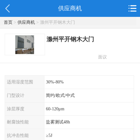
供应商机
首页
>
供应商机
> 滁州平开钢木大门
滁州平开钢木大门
面议
适用湿度范围
30%-80%
门型设计
简约/欧式/中式
涂层厚度
60-120μm
耐腐蚀性能
盐雾测试48h
抗冲击性能
≥5J