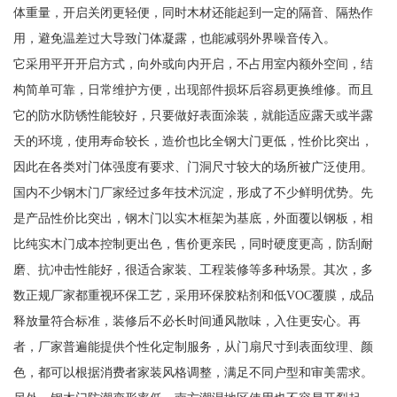
体重量，开启关闭更轻便，同时木材还能起到一定的隔音、隔热作
用，避免温差过大导致门体凝露，也能减弱外界噪音传入。
它采用平开开启方式，向外或向内开启，不占用室内额外空间，结
构简单可靠，日常维护方便，出现部件损坏后容易更换维修。而且
它的防水防锈性能较好，只要做好表面涂装，就能适应露天或半露
天的环境，使用寿命较长，造价也比全钢大门更低，性价比突出，
因此在各类对门体强度有要求、门洞尺寸较大的场所被广泛使用。
国内不少钢木门厂家经过多年技术沉淀，形成了不少鲜明优势。先
是产品性价比突出，钢木门以实木框架为基底，外面覆以钢板，相
比纯实木门成本控制更出色，售价更亲民，同时硬度更高，防刮耐
磨、抗冲击性能好，很适合家装、工程装修等多种场景。其次，多
数正规厂家都重视环保工艺，采用环保胶粘剂和低VOC覆膜，成品
释放量符合标准，装修后不必长时间通风散味，入住更安心。再
者，厂家普遍能提供个性化定制服务，从门扇尺寸到表面纹理、颜
色，都可以根据消费者家装风格调整，满足不同户型和审美需求。