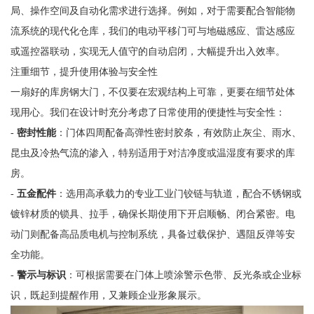
局、操作空间及自动化需求进行选择。例如，对于需要配合智能物
流系统的现代化仓库，我们的电动平移门可与地磁感应、雷达感应
或遥控器联动，实现无人值守的自动启闭，大幅提升出入效率。
注重细节，提升使用体验与安全性
一扇好的库房钢大门，不仅要在宏观结构上可靠，更要在细节处体
现用心。我们在设计时充分考虑了日常使用的便捷性与安全性：
-
密封性能
：门体四周配备高弹性密封胶条，有效防止灰尘、雨水、
昆虫及冷热气流的渗入，特别适用于对洁净度或温湿度有要求的库
房。
-
五金配件
：选用高承载力的专业工业门铰链与轨道，配合不锈钢或
镀锌材质的锁具、拉手，确保长期使用下开启顺畅、闭合紧密。电
动门则配备高品质电机与控制系统，具备过载保护、遇阻反弹等安
全功能。
-
警示与标识
：可根据需要在门体上喷涂警示色带、反光条或企业标
识，既起到提醒作用，又兼顾企业形象展示。