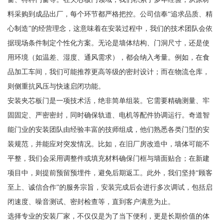
料采购到成品出厂，每个环节都严格把控。公司信奉“追求品质、精
心制造”的经营理念，这意味着在安装过程中，我们的技术团队会依
据现场条件制定个性化方案。无论是墙体结构、门洞尺寸，还是使
用环境（如温差、湿度、通风需求），都会纳入考量。例如，在食
品加工车间，我们可能推荐更高等级的密封设计；而在物流仓库，
则侧重抗风压与快速启闭功能。
安装夹芯板门是一项技术活，绝非简单组装。它需要精确测量、牢
固固定、严密密封，同时确保轨道、电机等配件协调运行。奇道智
能门业的安装团队由经验丰富的技师组成，他们熟悉各类门型的安
装规范，并能应对突发情况。比如，在旧厂房改造中，墙体可能不
平整，我们会采用调整件或填充材料确保门框与墙面贴合；在新建
项目中，则提前预留预埋件，避免后期返工。此外，我们坚持“顾客
至上、诚信合作”的服务宗旨，安装完成后会进行多次调试，包括启
闭速度、噪音测试、密封检查等，直到客户满意为止。
选择专业的安装厂家，不仅仅是为了当下便利，更是长期价值的体