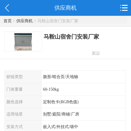
供应商机
首页
>
供应商机
> 马鞍山宿舍门安装厂家
马鞍山宿舍门安装厂家
面议
铰链类型
旗形/暗合页/天地轴
门体重量
60-150kg
颜色选择
定制色卡(RGB色值)
适用场景
别墅/庭院/商铺/厂房
安装方式
嵌入式/外挂式/墙中