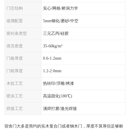
门芯结构
实心/网格/桥洞力学
玻璃配置
5mm钢化/磨砂/中空
密封条类型
三元乙丙/硅胶
填充密度
35-60kg/m³
门板厚度
0.6-1.2mm
门框厚度
1.2-2.0mm
木纹工艺
热转印/浮雕/烤漆
喷涂工艺
高温固化(180℃)
焊接工艺
满焊打磨/激光焊接
宿舍门大多是简约的实木复合门或者钢木门，厚度不算厚但足够耐