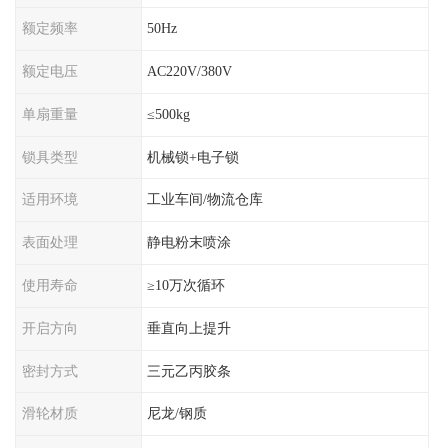
额定频率
50Hz
额定电压
AC220V/380V
单扇重量
≤500kg
锁具类型
机械锁+电子锁
适用环境
工业车间/物流仓库
表面处理
静电粉末喷涂
使用寿命
≥10万次循环
开启方向
垂直向上提升
密封方式
三元乙丙胶条
滑轮材质
尼龙/钢质