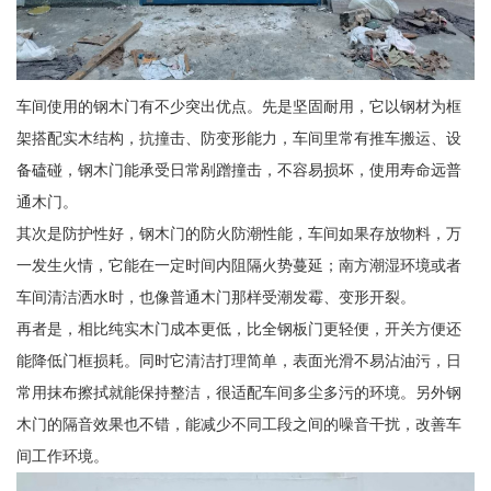
车间使用的钢木门有不少突出优点。先是坚固耐用，它以钢材为框
架搭配实木结构，抗撞击、防变形能力，车间里常有推车搬运、设
备磕碰，钢木门能承受日常剐蹭撞击，不容易损坏，使用寿命远普
通木门。
其次是防护性好，钢木门的防火防潮性能，车间如果存放物料，万
一发生火情，它能在一定时间内阻隔火势蔓延；南方潮湿环境或者
车间清洁洒水时，也像普通木门那样受潮发霉、变形开裂。
再者是，相比纯实木门成本更低，比全钢板门更轻便，开关方便还
能降低门框损耗。同时它清洁打理简单，表面光滑不易沾油污，日
常用抹布擦拭就能保持整洁，很适配车间多尘多污的环境。另外钢
木门的隔音效果也不错，能减少不同工段之间的噪音干扰，改善车
间工作环境。