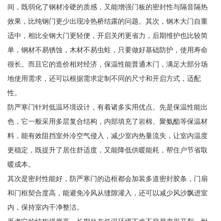
间，既弱化了钢材冷硬的质感，又能增强门板的密封性与隔音隔热
效果，比纯钢门更少出现冷热桥结露的问题。其次，钢木大门自重
适中，相比全钢大门更轻便，开启关闭更省力，后期维护也比较简
单，钢材不易锈蚀，木材不易虫蛀，只要做好基础防护，使用寿命
很长。而且它的造价相对经济，保温性能普通木门，满足大部分场
地使用需求，还可以根据需求定制不同的尺寸和开启方式，适配
性。
防严寒门针对低温环境设计，有着诸多实用优点。先是保温性能出
色，它一般采用多层复合结构，内部填充了岩棉、聚氨酯等保温材
料，能有效阻挡室外冷空气侵入，减少室内热量流失，让室内温度
更稳定，既提升了居住舒适度，又能降低供暖能耗，帮住户节省取
暖成本。
其次是密封性能好，防严寒门的边框都会加装多道密封胶条，门扇
和门框契合度高，能避免冷风从缝隙灌入，还可以减少风沙飘进室
内，保持室内干净整洁。