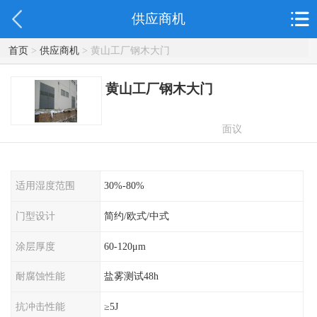
供应商机
首页
>
供应商机
> 黄山工厂钢木大门
黄山工厂钢木大门
面议
适用湿度范围
30%-80%
门型设计
简约/欧式/中式
涂层厚度
60-120μm
耐腐蚀性能
盐雾测试48h
抗冲击性能
≥5J