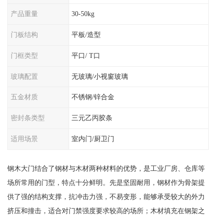
产品重量
30-50kg
门板结构
平板/造型
门框类型
平口/ T口
玻璃配置
无玻璃/小视窗玻璃
五金材质
不锈钢/锌合金
密封条类型
三元乙丙胶条
适用场景
室内门/厨卫门
钢木大门结合了钢材与木材两种材料的优势，是工业厂房、仓库等
场所常用的门型，特点十分鲜明。先是坚固耐用，钢材作为骨架提
供了强的结构支撑，抗冲击力强，不易变形，能够承受较大的外力
挤压和撞击，适合对门禁强度要求较高的场所；木材填充在钢架之