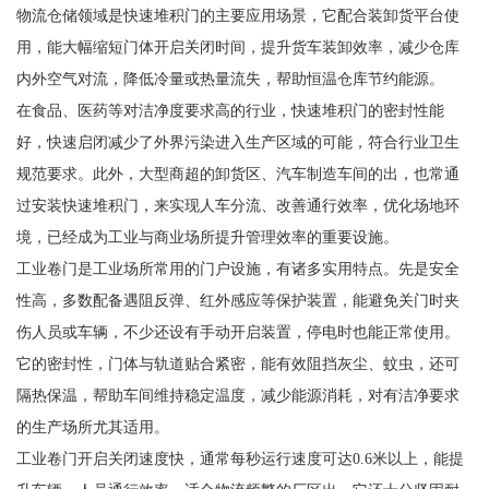
物流仓储领域是快速堆积门的主要应用场景，它配合装卸货平台使
用，能大幅缩短门体开启关闭时间，提升货车装卸效率，减少仓库
内外空气对流，降低冷量或热量流失，帮助恒温仓库节约能源。
在食品、医药等对洁净度要求高的行业，快速堆积门的密封性能
好，快速启闭减少了外界污染进入生产区域的可能，符合行业卫生
规范要求。此外，大型商超的卸货区、汽车制造车间的出，也常通
过安装快速堆积门，来实现人车分流、改善通行效率，优化场地环
境，已经成为工业与商业场所提升管理效率的重要设施。
工业卷门是工业场所常用的门户设施，有诸多实用特点。先是安全
性高，多数配备遇阻反弹、红外感应等保护装置，能避免关门时夹
伤人员或车辆，不少还设有手动开启装置，停电时也能正常使用。
它的密封性，门体与轨道贴合紧密，能有效阻挡灰尘、蚊虫，还可
隔热保温，帮助车间维持稳定温度，减少能源消耗，对有洁净要求
的生产场所尤其适用。
工业卷门开启关闭速度快，通常每秒运行速度可达0.6米以上，能提