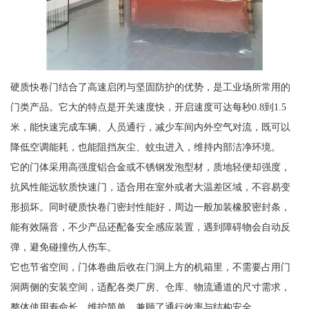
硬质快卷门结合了高速启闭与坚固防护的优势，是工业场所常用的
门类产品。它大的特点是开关速度快，开启速度可达每秒0.8到1.5
米，能快速完成车辆、人员通行，减少车间内外空气对流，既可以
降低空调能耗，也能阻挡灰尘、蚊虫进入，维持内部洁净环境。
它的门体采用高强度铝合金或不锈钢发泡型材，质地轻便却强度，
抗风性能远软质快速门，适合用在室外或者大温差区域，不容易变
形损坏。同时硬质快卷门密封性能好，周边一般加装橡胶密封条，
能有效隔音，不少产品还配备安全感应装置，遇到障碍物会自动反
弹，避免碰撞伤人伤车。
它也节省空间，门体卷曲后收在门洞上方的机箱里，不需要占用门
洞两侧的安装空间，适配各类厂房、仓库、物流通道的尺寸需求，
整体使用寿命长，维护简单，兼顾了通行效率与结构安全。