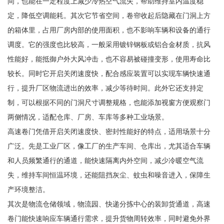
间，也能在一定程度上减少冷热空气流失，帮助维持室内温度稳
定，降低空调能耗。其次它节省空间，卷帘收起后隐藏在门洞上方
的箱体里，占用厂房内部的使用面积，也不影响车辆和设备的通行
调度。它的强度也比较高，一般采用镀锌钢板或铝合金材质，抗风
性能好，能抵御户外大风冲击，也不容易被碰撞变形，使用寿命比
较长。同时它开启关闭速度快，配合感应装置可以实现车辆快速通
行，提升厂区物流进出的效率，减少等待时间。此外它还支持定
制，可以根据不同的门洞尺寸调整规格，也能添加视窗方便观察门
两侧情况，适配仓库、厂房、车库等多种工业场景。
高速卷门凭借开启关闭速度快、密封性能好的特点，适用场景十分
广泛。先是工业厂区，像工厂的生产车间、仓库出，尤其适合车辆
和人员频繁通行的通道，能快速隔离内外空间，减少冷暖空气流
失，维持车间恒温环境，还能阻挡灰尘、蚊虫和噪音进入，保障生
产环境整洁。
其次是物流仓储领域，物流园、快递分拣中心的装卸货通道，高速
卷门能快速响应车辆通行需求，提升货物周转效率，同时避免外界