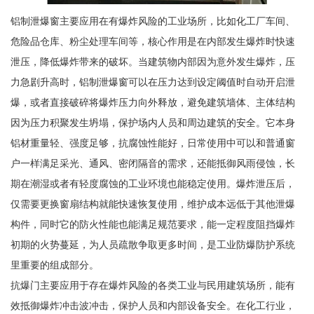
铝制泄爆窗主要应用在有爆炸风险的工业场所，比如化工厂车间、
危险品仓库、粉尘处理车间等，核心作用是在内部发生爆炸时快速
泄压，降低爆炸带来的破坏。当建筑物内部因为意外发生爆炸，压
力急剧升高时，铝制泄爆窗可以在压力达到设定阈值时自动开启泄
爆，或者直接破碎将爆炸压力向外释放，避免建筑墙体、主体结构
因为压力积聚发生坍塌，保护场内人员和周边建筑的安全。它本身
铝材重量轻、强度足够，抗腐蚀性能好，日常使用中可以和普通窗
户一样满足采光、通风、密闭隔音的需求，还能抵御风雨侵蚀，长
期在潮湿或者有轻度腐蚀的工业环境也能稳定使用。爆炸泄压后，
仅需要更换窗扇结构就能快速恢复使用，维护成本远低于其他泄爆
构件，同时它的防火性能也能满足规范要求，能一定程度阻挡爆炸
初期的火势蔓延，为人员疏散争取更多时间，是工业防爆防护系统
里重要的组成部分。
抗爆门主要应用于存在爆炸风险的各类工业与民用建筑场所，能有
效抵御爆炸冲击波冲击，保护人员和内部设备安全。在化工行业，