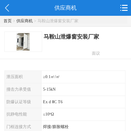
供应商机
首页
>
供应商机
> 马鞍山泄爆窗安装厂家
马鞍山泄爆窗安装厂家
面议
泄压面积
≥0.1㎡/㎡
撞击力承受值
5-15kN
防爆认证等级
Ex d ⅡC T6
抗静电性能
≤10⁹Ω
门框连接方式
焊接/膨胀螺栓