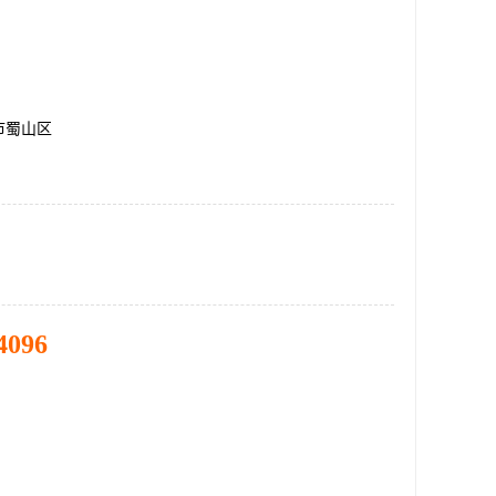
市蜀山区
4096