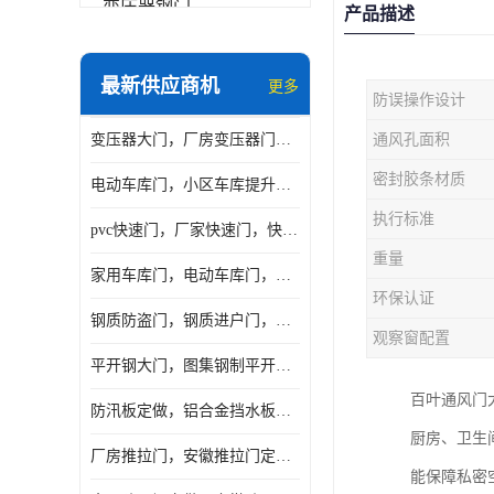
变压器钢门
产品描述
非标门
最新供应商机
更多
防误操作设计
钢大门
变压器大门，厂房变压器门，配电所钢大门，变压器室钢大门
通风孔面积
抗爆门
密封胶条材质
电动车库门，小区车库提升门，安徽提升门厂家，工业滑升门
快速门
执行标准
pvc快速门，厂家快速门，快速卷帘门，感应快速门
提升门
重量
家用车库门，电动车库门，车库滑升门，车库门安装
环保认证
钢质防盗门，钢质进户门，钢质非标门厂家
观察窗配置
平开钢大门，图集钢制平开门，厂房平开大门
百叶通风门
防汛板定做，铝合金挡水板门，地库挡水板
厨房、卫生
厂房推拉门，安徽推拉门定做，夹芯板平移大门
能保障私密