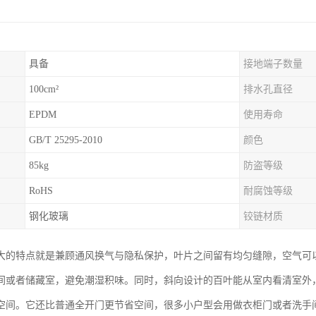
具备
接地端子数量
100cm²
排水孔直径
EPDM
使用寿命
GB/T 25295-2010
颜色
85kg
防盗等级
RoHS
耐腐蚀等级
钢化玻璃
铰链材质
大的特点就是兼顾通风换气与隐私保护，叶片之间留有均匀缝隙，空气可
间或者储藏室，避免潮湿积味。同时，斜向设计的百叶能从室内看清室外
空间。它还比普通全开门更节省空间，很多小户型会用做衣柜门或者洗手