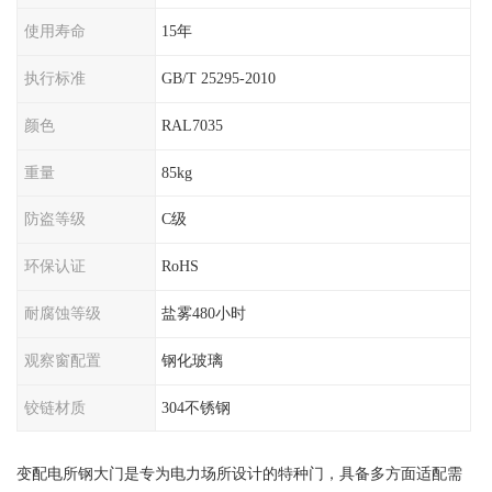
使用寿命
15年
执行标准
GB/T 25295-2010
颜色
RAL7035
重量
85kg
防盗等级
C级
环保认证
RoHS
耐腐蚀等级
盐雾480小时
观察窗配置
钢化玻璃
铰链材质
304不锈钢
变配电所钢大门是专为电力场所设计的特种门，具备多方面适配需