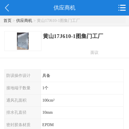
供应商机
首页
>
供应商机
> 黄山17J610-1图集门工厂
黄山17J610-1图集门工厂
面议
防误操作设计
具备
接地端子数量
1个
通风孔面积
100cm²
排水孔直径
10mm
密封胶条材质
EPDM