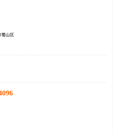
市蜀山区
4096