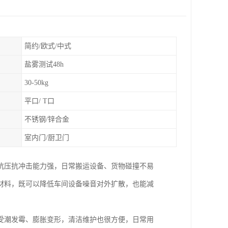
简约/欧式/中式
盐雾测试48h
30-50kg
平口/ T口
不锈钢/锌合金
室内门/厨卫门
抗压抗冲击能力强，日常搬运设备、货物碰撞不易
材料，既可以降低车间设备噪音对外扩散，也能减
受潮发霉、膨胀变形，清洁维护也很方便，日常用