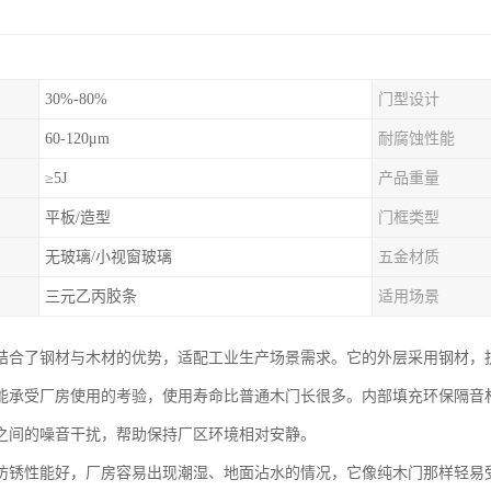
30%-80%
门型设计
60-120μm
耐腐蚀性能
≥5J
产品重量
平板/造型
门框类型
无玻璃/小视窗玻璃
五金材质
三元乙丙胶条
适用场景
结合了钢材与木材的优势，适配工业生产场景需求。它的外层采用钢材，
能承受厂房使用的考验，使用寿命比普通木门长很多。内部填充环保隔音
之间的噪音干扰，帮助保持厂区环境相对安静。
防锈性能好，厂房容易出现潮湿、地面沾水的情况，它像纯木门那样轻易