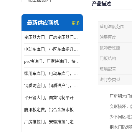
变压器钢门
产品描述
非标门
最新供应商机
更多
适用湿度范围
钢大门
变压器大门，厂房变压器门，配电所钢大门，变压器室钢大门
涂层厚度
抗爆门
抗冲击性能
电动车库门，小区车库提升门，安徽提升门厂家，工业滑升门
快速门
门板结构
pvc快速门，厂家快速门，快速卷帘门，感应快速门
提升门
玻璃配置
家用车库门，电动车库门，车库滑升门，车库门安装
密封条类型
钢质防盗门，钢质进户门，钢质非标门厂家
厂房钢木门
平开钢大门，图集钢制平开门，厂房平开大门
变形损坏，
防汛板定做，铝合金挡水板门，地库挡水板
少不同区域
厂房推拉门，安徽推拉门定做，夹芯板平移大门
钢木门防潮