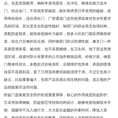
点。先是坚固耐用，钢材本身强度高，抗冲击、耐撞击能力远木
门、铝合金门，不容易变形破损，能长期承受日常使用的磕碰，使
用寿命很长，适合用在门、厂房通道门这些使用或者对安全性要求
高的区域。其次是安全防盗性能好，钢质门内部会填充加强结构，
搭配防盗锁具，能有效抵御外力破坏，很多小区的门都采用钢质材
质，给住户足够的安全感。同时钢质门防火防潮性能，像木门一样
容易受潮发霉、被虫蛀，也不容易燃烧，在卫生间、地下室这类潮
湿区域，或者对防火有要求的公共场所都很适用。价格方面，钢质
门整体性价比，多数款式价格亲民，后期维护也简单，表面的喷漆
涂层不容易刮花，脏了只用湿布擦拭就能清理干净。不过它也有小
缺点，比如重量偏大，劣质产品容易出现生锈的问题，选正规的产
品就能避开这些问题。
防盗门是家庭安全防护的道重要屏障，核心的作用就是防盗防护。
它采用加厚钢板、防盗锁芯等特殊结构设计，能够有效抵御技术开
锁、撬砸等不法入侵行为，大大延长盗贼的作案时间，降低入室
盗、抢劫等安全事件发生的概率，守护家中人员和财产的安全。