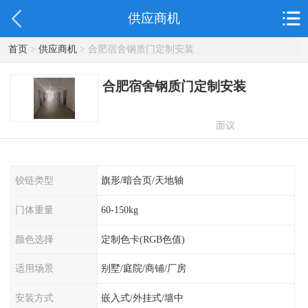
供应商机
首页
>
供应商机
> 合肥宿舍钢质门定制安装
合肥宿舍钢质门定制安装
面议
铰链类型
旗形/暗合页/天地轴
门体重量
60-150kg
颜色选择
定制色卡(RGB色值)
适用场景
别墅/庭院/商铺/厂房
安装方式
嵌入式/外挂式/墙中