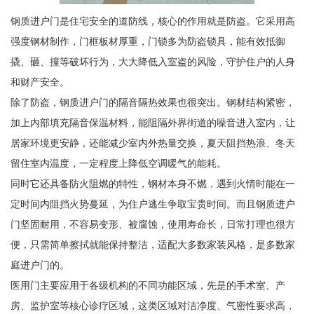
钢质进户门是住宅安全的道防线，核心的作用就是防盗。它采用高
强度钢材制作，门框板材厚重，门锁多为防盗锁具，能有效抵御
撬、砸、撞等破坏行为，大大降低入室盗的风险，守护住户的人身
和财产安全。
除了防盗，钢质进户门的隔音隔热效果也很突出。钢材结构紧密，
加上内部填充隔音保温材料，能阻隔外界街道的噪音进入室内，让
居家环境更安静，还能减少室内外热量交换，夏天阻挡热浪、冬天
留住室内温度，一定程度上降低空调暖气的能耗。
同时它还具备防火阻燃的特性，钢材本身不燃，遇到火情时能在一
定时间内阻挡火势蔓延，为住户逃生争取宝贵时间。而且钢质进户
门坚固耐用，不容易变形、被腐蚀，使用寿命长，日常打理也很方
便，只需简单擦拭就能保持整洁，适配大多数家装风格，是多数家
庭进户门的。
医用门主要应用于各级机构的不同功能区域，先是的手术室、产
房、监护室等核心诊疗区域，这类区域对洁净度、气密性要求高，