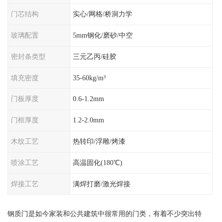
门芯结构
实心/网格/桥洞力学
玻璃配置
5mm钢化/磨砂/中空
密封条类型
三元乙丙/硅胶
填充密度
35-60kg/m³
门板厚度
0.6-1.2mm
门框厚度
1.2-2.0mm
木纹工艺
热转印/浮雕/烤漆
喷涂工艺
高温固化(180℃)
焊接工艺
满焊打磨/激光焊接
钢质门是如今家装和公共建筑中很常用的门类，有着不少突出特