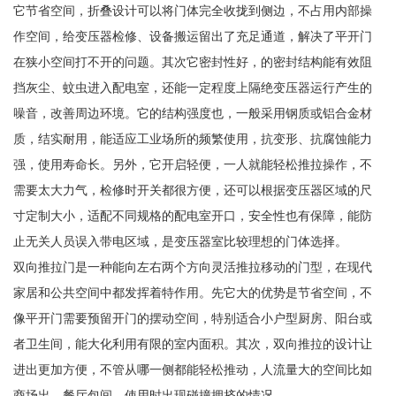
它节省空间，折叠设计可以将门体完全收拢到侧边，不占用内部操
作空间，给变压器检修、设备搬运留出了充足通道，解决了平开门
在狭小空间打不开的问题。其次它密封性好，的密封结构能有效阻
挡灰尘、蚊虫进入配电室，还能一定程度上隔绝变压器运行产生的
噪音，改善周边环境。它的结构强度也，一般采用钢质或铝合金材
质，结实耐用，能适应工业场所的频繁使用，抗变形、抗腐蚀能力
强，使用寿命长。另外，它开启轻便，一人就能轻松推拉操作，不
需要太大力气，检修时开关都很方便，还可以根据变压器区域的尺
寸定制大小，适配不同规格的配电室开口，安全性也有保障，能防
止无关人员误入带电区域，是变压器室比较理想的门体选择。
双向推拉门是一种能向左右两个方向灵活推拉移动的门型，在现代
家居和公共空间中都发挥着特作用。先它大的优势是节省空间，不
像平开门需要预留开门的摆动空间，特别适合小户型厨房、阳台或
者卫生间，能大化利用有限的室内面积。其次，双向推拉的设计让
进出更加方便，不管从哪一侧都能轻松推动，人流量大的空间比如
商场出、餐厅包间，使用时出现碰撞拥挤的情况。