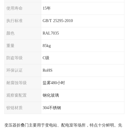
使用寿命
15年
执行标准
GB/T 25295-2010
颜色
RAL7035
重量
85kg
防盗等级
C级
环保认证
RoHS
耐腐蚀等级
盐雾480小时
观察窗配置
钢化玻璃
铰链材质
304不锈钢
变压器折叠门主要用于变电站、配电室等场所，特点十分鲜明。先