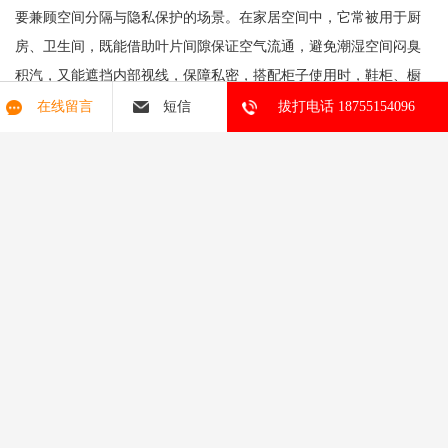
要兼顾空间分隔与隐私保护的场景。在家居空间中，它常被用于厨
房、卫生间，既能借助叶片间隙保证空气流通，避免潮湿空间闷臭
积汽，又能遮挡内部视线，保障私密，搭配柜子使用时，鞋柜、橱
柜的柜门用它，还能减少柜内衣物、食材闷湿发霉的问题。在工业
在线留言
短信
拔打电话 18755154096
与设备空间，它是配电室、设备机房的常用门，既可以满足通风散
热的需求，保障电气设备稳定运行，又能阻挡杂物、防止无关人员
随意触碰。在公共建筑领域，它也适用于地下车库、通风井道区
域，帮助优化空间通风效果，同时不影响空间分隔功能。另外，不
少储物间、杂物间也会选用这类门，平衡通风透气与遮挡整洁的需
求，是兼顾实用性与简约美观的门型选择。
变压器大门
工业门 快速门 提升门 钢木门 隔音门 学校门 防火门 电动提升
门 变压器室门 智能道闸
版权所有：安徽奇道智能门业有限公司