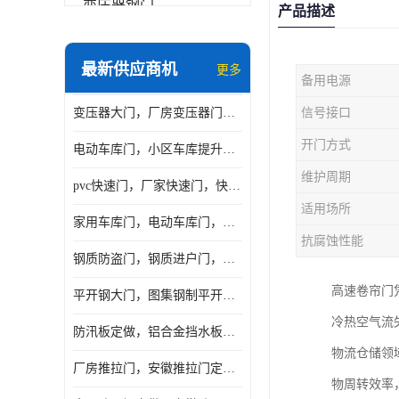
变压器钢门
产品描述
非标门
最新供应商机
更多
备用电源
钢大门
变压器大门，厂房变压器门，配电所钢大门，变压器室钢大门
信号接口
抗爆门
开门方式
电动车库门，小区车库提升门，安徽提升门厂家，工业滑升门
快速门
维护周期
pvc快速门，厂家快速门，快速卷帘门，感应快速门
提升门
适用场所
家用车库门，电动车库门，车库滑升门，车库门安装
抗腐蚀性能
钢质防盗门，钢质进户门，钢质非标门厂家
高速卷帘门
平开钢大门，图集钢制平开门，厂房平开大门
冷热空气流
防汛板定做，铝合金挡水板门，地库挡水板
物流仓储领域
厂房推拉门，安徽推拉门定做，夹芯板平移大门
物周转效率