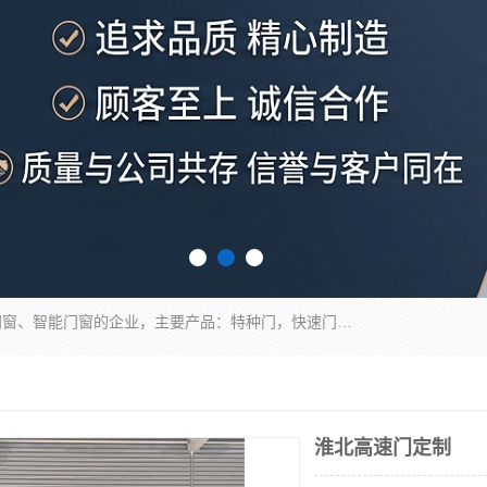
安徽奇道智能门业有限公司是一家专业生产各种门窗、智能门窗的企业，主要产品：特种门，快速门，医用门，提升门，钢木门，智能道闸，钢大门，平移门，卷帘门，保温门，钢制自由门，防火门等，欢迎前来咨询采购。
淮北高速门定制