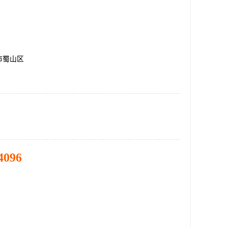
市蜀山区
4096