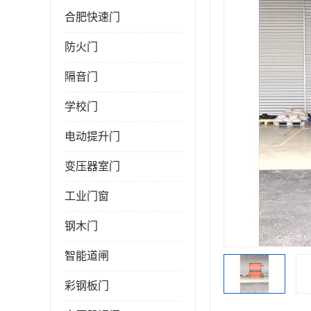
合肥快速门
防火门
隔音门
学校门
电动提升门
变压器室门
工业门窗
钢木门
智能道闸
彩钢板门