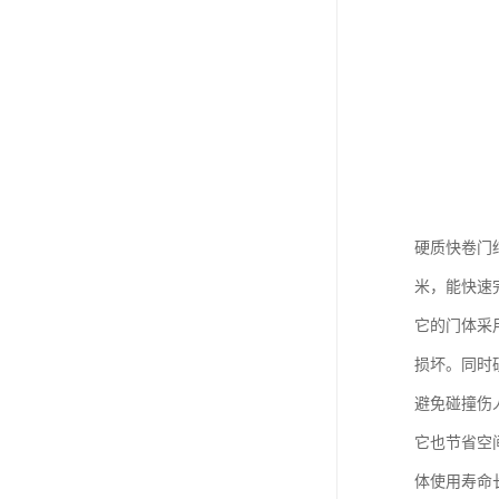
硬质快卷门
米，能快速
它的门体采
损坏。同时
避免碰撞伤
它也节省空
体使用寿命