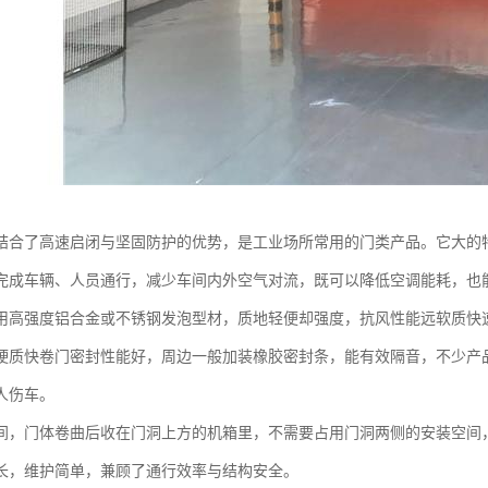
结合了高速启闭与坚固防护的优势，是工业场所常用的门类产品。它大的特点
完成车辆、人员通行，减少车间内外空气对流，既可以降低空调能耗，也
用高强度铝合金或不锈钢发泡型材，质地轻便却强度，抗风性能远软质快
硬质快卷门密封性能好，周边一般加装橡胶密封条，能有效隔音，不少产
人伤车。
间，门体卷曲后收在门洞上方的机箱里，不需要占用门洞两侧的安装空间
长，维护简单，兼顾了通行效率与结构安全。