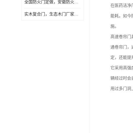
全国防火门定做，安徽防火门批发，防火门价格
在医药洁净
实木复合门，生态木门厂家，免漆门定做，安徽木门厂家直销
能耗。如今
施。
高速卷帘门
通卷帘门，
定，还能提
它采用高强
辆经过时会
用过多门洞