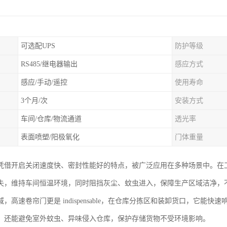
可选配UPS
防护等级
RS485/继电器输出
感应方式
感应/手动/遥控
使用寿命
3个月/次
安装方式
车间/仓库/物流通道
透光率
表面喷塑/阳极氧化
门体重量
凭借开启关闭速度快、密封性能好的特点，被广泛应用在多种场景中。在
失，维持车间恒温环境，同时阻挡灰尘、蚊虫进入，保障生产区域洁净，
，高速卷帘门更是 indispensable，在仓库分拣区和装卸货口，它
，还能避免室外蚊虫、异味侵入仓库，保护存储货物不受环境影响。