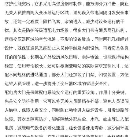
防护性能突出，它多采用高强度钢材制作，能抵御外力冲击，防止
无关人员擅自闯入变压器运行区域，避免误入带电间隔引发安全事
故，还能一定程度上阻挡飞禽、杂物进入，减少对设备运行的干
扰。其次是防护等级适配电力场景，很多大门带有通风网孔结构，
遮挡变压器区域的空气流通，不影响设备散热，同时网孔孔径经过
设计，既保证通风又能防止人员伸手触及内部设施。再者它具备良
好的耐候性，长期在户外经历风吹日晒、雨淋锈蚀，也能保持结构
稳定，使用寿命较长，还可以根据变电站的实际需求定制尺寸，适
配不同规格的进站通道，部分大门还加装了门禁、闭锁装置，方便
运维人员管理，进一步提升了变压器区域的管理安全性。
配电房大门是保障配电系统安全运行的重要设施，作用十分关键。
先是安全防护作用，它可以将无关人员阻挡在外部，避免人员误闯
入触电，保障人身安全，同时防止动物进入破坏设备，引发短路等
故障。其次是隔离防护，能够隔绝外部灰尘、水汽、蚊虫等进入配
电房，减缓电气设备的老化速度，延长设备使用寿命，减少因环境
因素引发的设备故障。在发生电气火灾等紧急事故时，合格的配电