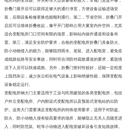
电所内的变压器、开关柜等大型设备体积较大，常规门宽度不够，
折叠门展开后可以获得足够大的通行净宽，方便设备运输进场安
装，后期设备检修更换也能顺利通行。第二，节省空间，折叠门开
启后可沿墙体折叠收起，像平开门那样占用大量室内外空间，尤其
适合变配电所门口空间有限的场景，影响站内操作通道和设备布
置。第三，满足安全防护要求，合格的变配电所折叠门具备防火、
防小动物侵入的能力，能够阻挡雨水、老鼠、进入配电室，避免造
成线路短路等安全事故，同时符合消防对疏散通道的要求，紧急情
况下人员可以快速疏散。另外，折叠门密封性较好，还能一定程度
上阻挡灰尘，减少灰尘积在电气设备上影响绝缘性能，保障变配电
设备稳定运行。
变配电所钢大门主要适用于工业与民用建筑的各类变配电所，包括
户外立变配电所、户内附设式变配电所以及预装式变电站的出防
护。这类大门需要满足变配电所的特殊使用要求，适用于对防盗、
防火、防小动物入侵有较高要求的场所，能够阻止无关人员随意进
入，同时防范鼠、蛇等小动物进入配电室破坏设备引发短路故障。