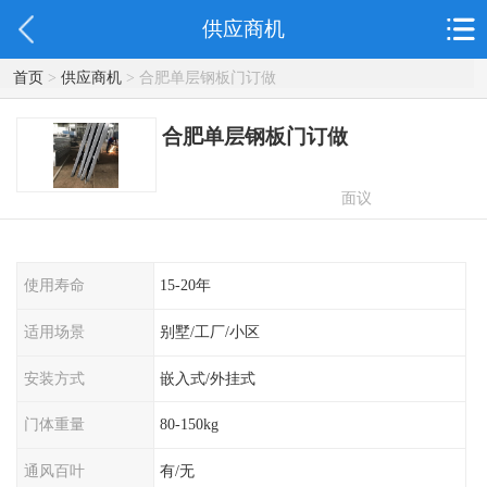
供应商机
首页
>
供应商机
> 合肥单层钢板门订做
合肥单层钢板门订做
面议
使用寿命
15-20年
适用场景
别墅/工厂/小区
安装方式
嵌入式/外挂式
门体重量
80-150kg
通风百叶
有/无