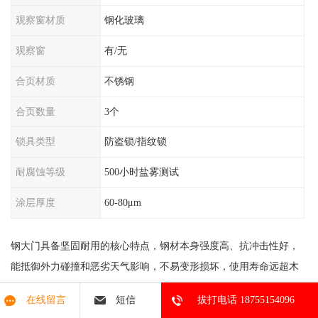
观察窗材质
钢化玻璃
观察窗
有/无
合页材质
不锈钢
合页数量
3个
锁具类型
防盗锁/指纹锁
耐腐蚀等级
500小时盐雾测试
涂层厚度
60-80μm
钢大门具备坚固耐用的核心特点，钢材本身强度高、抗冲击性好，
能抵御外力碰撞和恶劣天气影响，不易变形损坏，使用寿命远超木
门、铝合金门等材质。它的防盗性能，厚实钢板搭配防盗锁具，能
在线留言
短信
拔打电话 18755154096
有效防范非法闯入，适合工厂、仓库、住宅小区院门等对安全要求