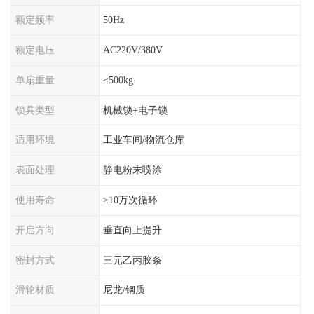
额定频率
50Hz
额定电压
AC220V/380V
单扇重量
≤500kg
锁具类型
机械锁+电子锁
适用环境
工业车间/物流仓库
表面处理
静电粉末喷涂
使用寿命
≥10万次循环
开启方向
垂直向上提升
密封方式
三元乙丙胶条
滑轮材质
尼龙/钢质