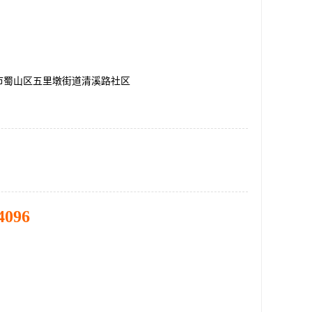
市蜀山区五里墩街道清溪路社区
4096