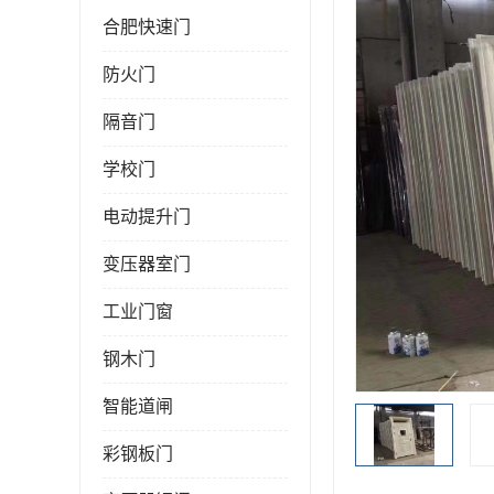
合肥快速门
防火门
隔音门
学校门
电动提升门
变压器室门
工业门窗
钢木门
智能道闸
彩钢板门