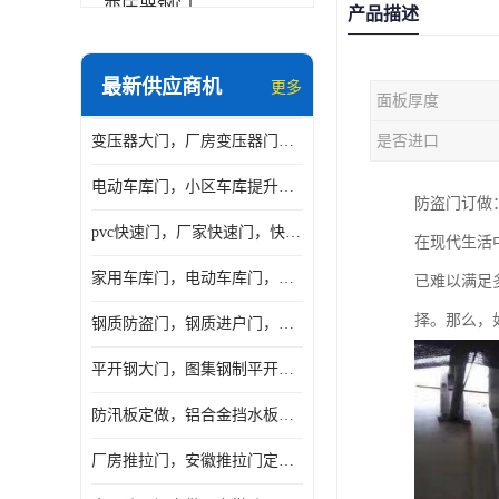
变压器钢门
产品描述
非标门
最新供应商机
更多
面板厚度
钢大门
变压器大门，厂房变压器门，配电所钢大门，变压器室钢大门
是否进口
抗爆门
电动车库门，小区车库提升门，安徽提升门厂家，工业滑升门
快速门
防盗门订做
pvc快速门，厂家快速门，快速卷帘门，感应快速门
在现代生活
提升门
家用车库门，电动车库门，车库滑升门，车库门安装
已难以满足
择。那么，
钢质防盗门，钢质进户门，钢质非标门厂家
平开钢大门，图集钢制平开门，厂房平开大门
防汛板定做，铝合金挡水板门，地库挡水板
厂房推拉门，安徽推拉门定做，夹芯板平移大门