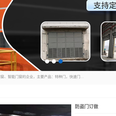
安徽奇道智能门业有限公司是一家专业生产各种门窗、智能门窗的企业，主要产品：特种门，快速门，医用门，提升门，钢木门，智能道闸，钢大门，平移门，卷帘门，保温门，钢制自由门，防火门等，欢迎前来咨询采购。
防盗门订做