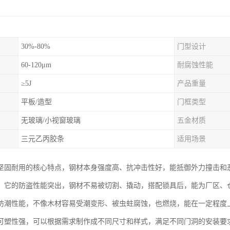
30%-80%
门型设计
60-120μm
耐腐蚀性能
≥5J
产品重量
平板/造型
门框类型
无玻璃/小视窗玻璃
五金材质
三元乙丙胶条
适用场景
坚固耐用的核心特点，钢材本身强度高、抗冲击性好，能抵御外力撞击和
。它的防盗性能突出，钢材不易被切割、撬动，搭配锁具后，能为厂区、
防潮性能，不像木材容易受潮变形、被虫蛀腐蚀，也燃烧，能在一定程度
可塑性强，可以根据需求制作成不同尺寸和样式，满足不同门洞的安装要