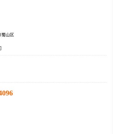
市蜀山区
门
4096