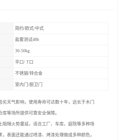
简约/欧式/中式
盐雾测试48h
30-50kg
平口/ T口
不锈钢/锌合金
室内门/厨卫门
恶劣天气影响，使用寿命可达数十年，远长于木门
仓库等场所提供可靠安全保障。
上阻隔火势蔓延，适合工厂、车库、庭院等多种场
求，表面还能通过喷漆、烤漆处理做成多种颜色，