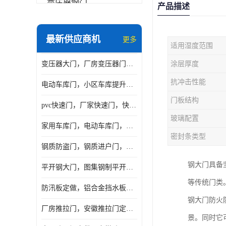
变压器钢门
产品描述
非标门
最新供应商机
更多
适用湿度范围
钢大门
变压器大门，厂房变压器门，配电所钢大门，变压器室钢大门
涂层厚度
抗爆门
抗冲击性能
电动车库门，小区车库提升门，安徽提升门厂家，工业滑升门
快速门
门板结构
pvc快速门，厂家快速门，快速卷帘门，感应快速门
提升门
玻璃配置
家用车库门，电动车库门，车库滑升门，车库门安装
密封条类型
钢质防盗门，钢质进户门，钢质非标门厂家
钢大门具备
平开钢大门，图集钢制平开门，厂房平开大门
等传统门类
防汛板定做，铝合金挡水板门，地库挡水板
钢大门防火
厂房推拉门，安徽推拉门定做，夹芯板平移大门
景。同时它