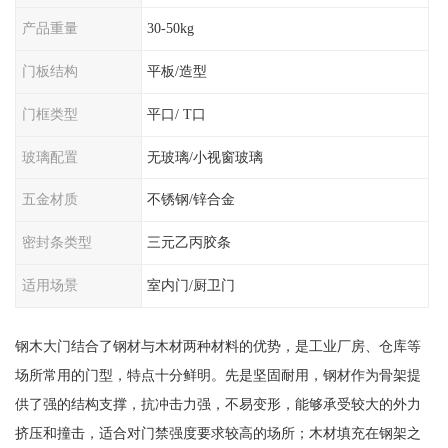
产品重量
30-50kg
门板结构
平板/造型
门框类型
平口/ T口
玻璃配置
无玻璃/小视窗玻璃
五金材质
不锈钢/锌合金
密封条类型
三元乙丙胶条
适用场景
室内门/厨卫门
钢木大门结合了钢材与木材两种材料的优势，是工业厂房、仓库等
场所常用的门型，特点十分鲜明。先是坚固耐用，钢材作为骨架提
供了强的结构支撑，抗冲击力强，不易变形，能够承受较大的外力
挤压和撞击，适合对门禁强度要求较高的场所；木材填充在钢架之