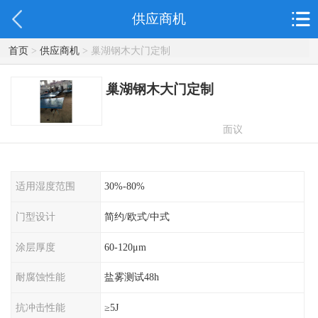
供应商机
首页
>
供应商机
> 巢湖钢木大门定制
巢湖钢木大门定制
面议
适用湿度范围
30%-80%
门型设计
简约/欧式/中式
涂层厚度
60-120μm
耐腐蚀性能
盐雾测试48h
抗冲击性能
≥5J