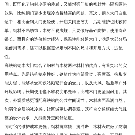
间，既弱化了钢材冷硬的质感，又能增强门板的密封性与隔音隔热
效果，比纯钢门更少出现冷热桥结露的问题。其次，钢木大门自重
适中，相比全钢大门更轻便，开启关闭更省力，后期维护也比较简
单，钢材不易锈蚀，木材不易虫蛀，只要做好基础防护，使用寿命
很长。而且它的造价相对经济，保温性能普通木门，满足大部分场
地使用需求，还可以根据需求定制不同的尺寸和开启方式，适配
性。
高铁站钢木大门结合了钢材与木材两种材料的优势，有着突出的实
用特点。先是结构稳定性好，钢材作为内部骨架，强度高、抗形变
能力强，能够承受高铁站频繁开合的受力，以及大风、温差等户外
环境影响，长期使用也不容易变形走样，比纯木门更坚固耐用。其
次，外观质感更适配高铁站的公共空间调性，木材表面温润自然，
能弱化金属的冰冷感，让区域更协调美观，既符合交通枢纽大气规
整的设计要求，又能提升空间舒适度。
同时它的维护成本更低，钢材抗腐蚀、抗冲击，木材表层做了防潮