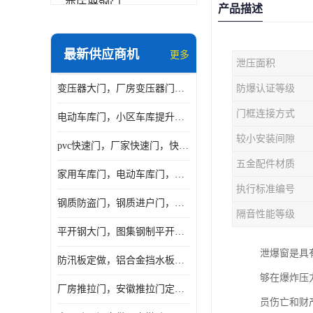
变压器钢门
产品描述
非标门
最新供应商机
更多
泄压面积
钢大门
变压器大门，厂房变压器门，配电所钢大门，变压器室钢大门
防爆认证等级
抗爆门
门框连接方式
电动车库门，小区车库提升门，安徽提升门厂家，工业滑升门
快速门
较小安装间隙
pvc快速门，厂家快速门，快速卷帘门，感应快速门
提升门
五金配件材质
家用车库门，电动车库门，车库滑升门，车库门安装
执行标准编号
钢质防盗门，钢质进户门，钢质非标门厂家
隔音性能等级
平开钢大门，图集钢制平开门，厂房平开大门
泄爆窗是具
防汛板定做，铝合金挡水板门，地库挡水板
够在爆炸压
厂房推拉门，安徽推拉门定做，夹芯板平移大门
员伤亡和财