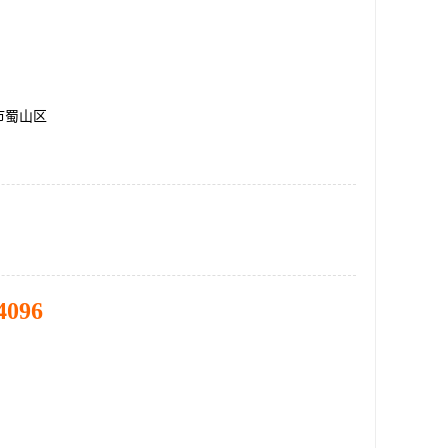
市蜀山区
4096