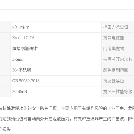
≥0.1㎡/㎡
撞击力承受值
Ex d ⅡC T6
抗静电性能
焊接/膨胀螺栓
门扇填充物
3-5mm
抗疲劳开启次数
304不锈钢
颜色定制范围
GB 50089-2018
抗腐蚀等级
30-45dB
抗风压性能等级
有特殊泄爆功能的安全防护门窗，主要应用于有爆炸风险的工业厂房、危
力达到预设值时自动向外开启泄放压力，有效释放爆炸产生的冲击波，降
产损失。