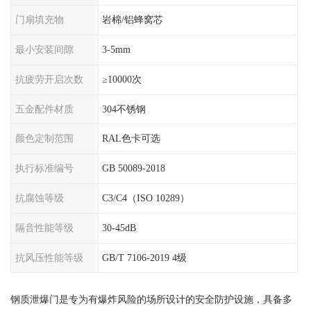
门扇填充物
岩棉/铝蜂窝芯
最小安装间隙
3-5mm
抗疲劳开启次数
≥10000次
五金配件材质
304不锈钢
颜色定制范围
RAL色卡可选
执行标准编号
GB 50089-2018
抗腐蚀等级
C3/C4（ISO 10289）
隔音性能等级
30-45dB
抗风压性能等级
GB/T 7106-2019 4级
钢质泄爆门是专为有爆炸风险的场所设计的安全防护设施，具备多