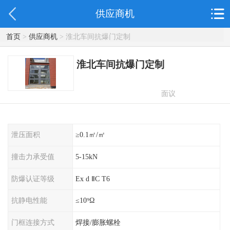
供应商机
首页
>
供应商机
> 淮北车间抗爆门定制
淮北车间抗爆门定制
面议
泄压面积
≥0.1㎡/㎡
撞击力承受值
5-15kN
防爆认证等级
Ex d ⅡC T6
抗静电性能
≤10⁹Ω
门框连接方式
焊接/膨胀螺栓