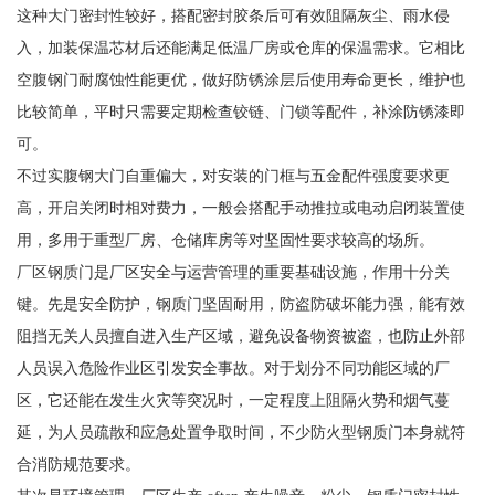
这种大门密封性较好，搭配密封胶条后可有效阻隔灰尘、雨水侵
入，加装保温芯材后还能满足低温厂房或仓库的保温需求。它相比
空腹钢门耐腐蚀性能更优，做好防锈涂层后使用寿命更长，维护也
比较简单，平时只需要定期检查铰链、门锁等配件，补涂防锈漆即
可。
不过实腹钢大门自重偏大，对安装的门框与五金配件强度要求更
高，开启关闭时相对费力，一般会搭配手动推拉或电动启闭装置使
用，多用于重型厂房、仓储库房等对坚固性要求较高的场所。
厂区钢质门是厂区安全与运营管理的重要基础设施，作用十分关
键。先是安全防护，钢质门坚固耐用，防盗防破坏能力强，能有效
阻挡无关人员擅自进入生产区域，避免设备物资被盗，也防止外部
人员误入危险作业区引发安全事故。对于划分不同功能区域的厂
区，它还能在发生火灾等突况时，一定程度上阻隔火势和烟气蔓
延，为人员疏散和应急处置争取时间，不少防火型钢质门本身就符
合消防规范要求。