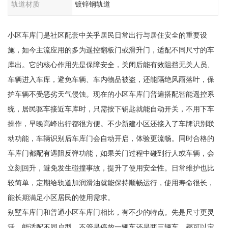
轨道材质
镀锌钢轨道
小区车库门是社区配套中关乎居民日常出行与居住安全的重要设
施，如今主流应用的多为遥控翻板门或滑升门，适配不同尺寸的车
库出。它的核心作用先是保障安全，关闭后能有效阻挡无关人员、
车辆进入车库，避免车辆、车内物品被盗，还能隔绝风雨落叶，保
护车辆不受恶劣天气侵蚀。现在的小区车库门普遍搭配智能遥控系
统，居民驱车接近车库时，只需按下钥匙就能自动开关，不用下车
操作，早晚高峰出行都很方便。不少新建小区还接入了车牌识别联
动功能，车辆识别后车库门会自动开启，体验更流畅。同时合格的
车库门都配有遇阻反弹功能，如果关门过程中碰到行人或车辆，会
立刻回升，避免发生碰撞事故，提升了使用安全性。日常维护也比
较简单，定期给轨道加润滑油就能保持顺畅运行，使用寿命很长，
能长期满足小区居民的使用需求。
别墅车库门和普通小区车库门相比，有不少的特点。先是尺寸更灵
活，能适配不同户型，不管是停放一辆车还是两三辆车，都可以定