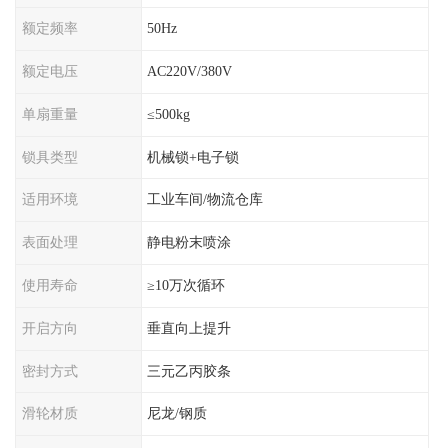
额定频率
50Hz
额定电压
AC220V/380V
单扇重量
≤500kg
锁具类型
机械锁+电子锁
适用环境
工业车间/物流仓库
表面处理
静电粉末喷涂
使用寿命
≥10万次循环
开启方向
垂直向上提升
密封方式
三元乙丙胶条
滑轮材质
尼龙/钢质