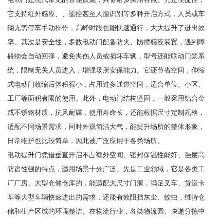
它支持红外感应、、遥控甚至人脸识别等多种开启方式，人员或车
辆无需停车手动操作，高峰时段也能快速通行，大大提升了进出效
率。其次是安全性，多数电动门配备防夹、防撞感应装置，遇到障
碍物会自动回弹，避免夹伤人员或损坏车辆，型号还能联动门禁系
统，限制无关人员进入，增强场所安保能力。它还节省空间，伸缩
式电动门收缩后体积很小，占用过多通道空间，适合单位、小区、
工厂等面积有限的使用。此外，电动门结构坚固，一般采用铝合金
或不锈钢材质，抗风耐腐，使用寿命长，还能根据尺寸定制规格，
适配不同场景需求，同时外观简洁大气，能提升场所的整体形象，
日常维护也比较简单，因此被广泛应用于各类场所。
电动提升门凭借垂直开启不占额外空间、密封保温性能好、强度高
防盗性强的特点，适用场景十分广泛。先是工业领域，它是各类工
厂厂房、大型仓储仓库的，能适配大尺寸门洞，满足叉车、货运卡
车等大型车辆快速进出的需求，还能有效阻挡灰尘、蚊虫，维持仓
储和生产区域的环境整洁。在物流行业，各类物流园、快递分拣中