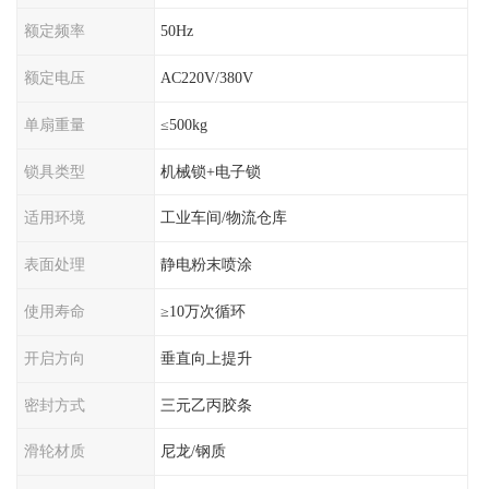
额定频率
50Hz
额定电压
AC220V/380V
单扇重量
≤500kg
锁具类型
机械锁+电子锁
适用环境
工业车间/物流仓库
表面处理
静电粉末喷涂
使用寿命
≥10万次循环
开启方向
垂直向上提升
密封方式
三元乙丙胶条
滑轮材质
尼龙/钢质