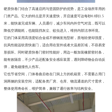
硬质快卷门结合了高速启闭与坚固防护的优势，是工业场所常用的
门类产品。它大的特点是开关速度快，开启速度可达每秒0.8到1.5
米，能快速完成车辆、人员通行，减少车间内外空气对流，既可以
降低空调能耗，也能阻挡灰尘、蚊虫进入，维持内部洁净环境。
它的门体采用高强度铝合金或不锈钢发泡型材，质地轻便却强度，
抗风性能远软质快速门，适合用在室外或者大温差区域，不容易变
形损坏。同时硬质快卷门密封性能好，周边一般加装橡胶密封条，
能有效隔音，不少产品还配备安全感应装置，遇到障碍物会自动反
弹，避免碰撞伤人伤车。
它也节省空间，门体卷曲后收在门洞上方的机箱里，不需要占用门
洞两侧的安装空间，适配各类厂房、仓库、物流通道的尺寸需求，
整体使用寿命长，维护简单，兼顾了通行效率与结构安全。