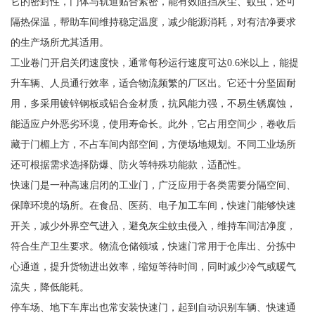
它的密封性，门体与轨道贴合紧密，能有效阻挡灰尘、蚊虫，还可
隔热保温，帮助车间维持稳定温度，减少能源消耗，对有洁净要求
的生产场所尤其适用。
工业卷门开启关闭速度快，通常每秒运行速度可达0.6米以上，能提
升车辆、人员通行效率，适合物流频繁的厂区出。它还十分坚固耐
用，多采用镀锌钢板或铝合金材质，抗风能力强，不易生锈腐蚀，
能适应户外恶劣环境，使用寿命长。此外，它占用空间少，卷收后
藏于门楣上方，不占车间内部空间，方便场地规划。不同工业场所
还可根据需求选择防爆、防火等特殊功能款，适配性。
快速门是一种高速启闭的工业门，广泛应用于各类需要分隔空间、
保障环境的场所。在食品、医药、电子加工车间，快速门能够快速
开关，减少外界空气进入，避免灰尘蚊虫侵入，维持车间洁净度，
符合生产卫生要求。物流仓储领域，快速门常用于仓库出、分拣中
心通道，提升货物进出效率，缩短等待时间，同时减少冷气或暖气
流失，降低能耗。
停车场、地下车库出也常安装快速门，起到自动识别车辆、快速通