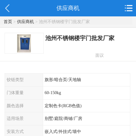
供应商机
首页
>
供应商机
> 池州不锈钢楼宇门批发厂家
池州不锈钢楼宇门批发厂家
面议
铰链类型
旗形/暗合页/天地轴
门体重量
60-150kg
颜色选择
定制色卡(RGB色值)
适用场景
别墅/庭院/商铺/厂房
安装方式
嵌入式/外挂式/墙中