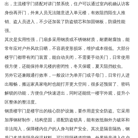
出，主流楼宇门搭配对讲门禁系统，住户可以通过室内机确认访客
身份再开门，外来人员无法随意进入单元楼，有效阻挡陌生人推
销、盗人员进入，不少还加装了防盗锁芯和加固钢板，防撬性能
强。
其次是实用性强，门扇多采用钢质或不锈钢材质，耐磨耐腐蚀，能
常年应对户外风吹日晒，不容易变形损坏，维护成本很低。大部分
楼宇门都带有闭门装置，能自动关闭，不需要手动关门，日常使用
很方便，还能保持单元楼的密闭性，冬天保暖，夏天阻挡蚊虫。
另外它还兼顾通行效率，一般设计为单开门或子母门，日常行人进
出顺畅，搬运家具家电时也能打开更大空间，很多还预留了、密码
解锁的功能，方便住户快速进出，同时还能统一楼宇外观，提升小
区整体的整洁度。
钢质楼宇门是楼宇出的核心防护设施，要作用是安全防盗。它采用
加厚钢材制作，结构坚固，搭配防盗锁具，能有效抵御外力破坏和
非法闯入，保障楼内住户的人身与财产安全。其次是隔音隔热，钢
质门多填充隔音保温材料，可以阻隔楼道喧哗、外界噪音进入住户