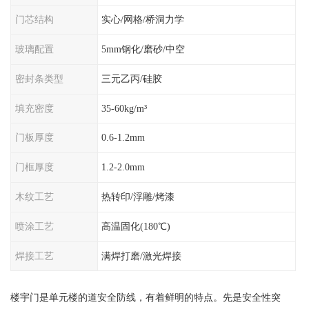
门芯结构
实心/网格/桥洞力学
玻璃配置
5mm钢化/磨砂/中空
密封条类型
三元乙丙/硅胶
填充密度
35-60kg/m³
门板厚度
0.6-1.2mm
门框厚度
1.2-2.0mm
木纹工艺
热转印/浮雕/烤漆
喷涂工艺
高温固化(180℃)
焊接工艺
满焊打磨/激光焊接
楼宇门是单元楼的道安全防线，有着鲜明的特点。先是安全性突