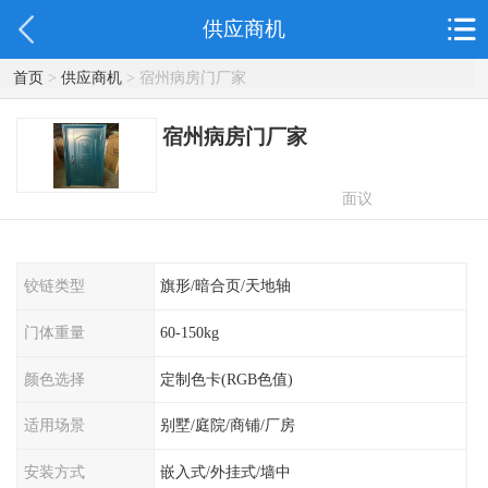
供应商机
首页
>
供应商机
> 宿州病房门厂家
宿州病房门厂家
面议
铰链类型
旗形/暗合页/天地轴
门体重量
60-150kg
颜色选择
定制色卡(RGB色值)
适用场景
别墅/庭院/商铺/厂房
安装方式
嵌入式/外挂式/墙中