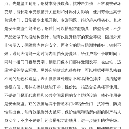
点。先是坚固耐用，钢材本身强度高，抗冲击力强，不容易被破坏
变形，能长期承受频繁开关使用和外界外力影响，使用寿命远高于
普通木门，日常很少出现开裂、变形问题，维护起来很省心。其次
是安全防盗性能出色，钢质门可以搭配防盗锁具、防盗骨架，不少
产品还做了防撬结构设计，能有效提升楼宇的安全等级，阻挡外来
非法闯入，保障楼内住户安全。再者它的防火防潮性能好，钢材不
燃，遇到火情能一定时间内阻挡火势蔓延，给住户逃生争取时间；
同时一楼门口容易受潮，钢质门像木门那样受潮发霉、被虫蛀，适
应潮湿等复杂环境。另外它的款式也很多样，可以根据楼宇风格做
不同的配色和造型，表面做喷漆处理后不容易褪色掉漆，清洁起来
也很方便，用抹布擦拭就能干净，性价比，很适合公共楼宇使用。
不锈钢门是现代家居和公共空间常用的安全防护设施，核心作用先
是安全防盗。它的强度远高于普通木门和铝合金门，抗冲击、防撬
性能出色，能有效抵御外力破坏，保护住宅和场所内部的财产与人
身安全，不少不锈钢门还会搭配防盗锁具，进一步提升防护等级。
其次是耐用耐候，不锈钢材质本身抗腐蚀、不生锈，即便安装在卫