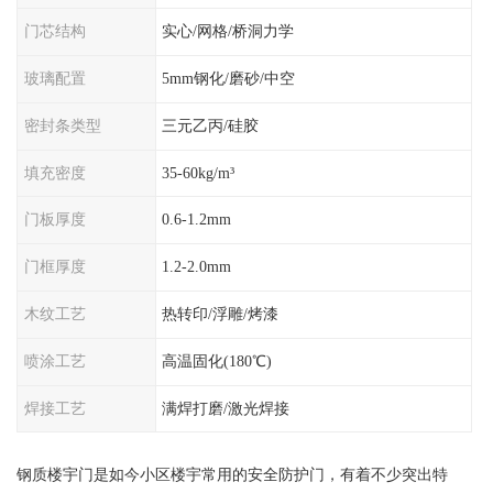
门芯结构
实心/网格/桥洞力学
玻璃配置
5mm钢化/磨砂/中空
密封条类型
三元乙丙/硅胶
填充密度
35-60kg/m³
门板厚度
0.6-1.2mm
门框厚度
1.2-2.0mm
木纹工艺
热转印/浮雕/烤漆
喷涂工艺
高温固化(180℃)
焊接工艺
满焊打磨/激光焊接
钢质楼宇门是如今小区楼宇常用的安全防护门，有着不少突出特