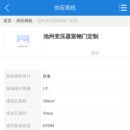
供应商机
首页
>
供应商机
> 池州变压器室钢门定制
池州变压器室钢门定制
面议
防误操作设计
具备
接地端子数量
1个
通风孔面积
100cm²
排水孔直径
10mm
密封胶条材质
EPDM