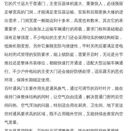
它的尺寸远大于普通门，主变压器体积庞大、重量惊人，必须预留
足够宽高的门洞，才能满足变压器运输、安装和后期更换大修的进
出需求，门洞宽度一般能达到十多米，高度也有数米。其次它的承
重要求，大门自身加上运输车辆通行的荷载，要求门框和基础都必
须有足够强度，不少电站的主变大门还会采用结实的钢结构框架，
抵御长期变形。另外它兼顾安防与便捷性，平时关闭后要满足变电
站封闭式管理的安防要求，能上锁防盗，需要开启时，无论是分节
推拉还是整体吊装移位，都能快速打开通道，适配大型运输车辆通
行。不少户外电站的主变大门还会做好防锈处理，适应露天的恶劣
环境，保障长期稳定使用。
百叶通风门主要作用先是通风换气，通过可调节的百叶叶片，能在
保持门体整体结构的同时，让空气自由流通，解决普通门密闭后空
间闷热、空气浑浊的问题，特别适合用在厨房、卫生间、地下室这
些对通风要求高的区域，既不占用额外空间，又能持续改善室内空
气质量。
其次是遮挡隐私，百叶叶片可调整角度，闭合时能阻挡外界视线，