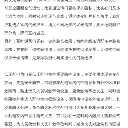
却完全阻断空气流动，比普通玻璃门更能保护隐私，比实心门又多
了透气功能。同时它还能调节光线，通过改变叶片开合角度，就能
控制进入室内的光线量，满足不同场景的采光需求，夏天还能阻挡
部分热，降低室内温度。
另外，百叶通风门还有一定的装饰效果，简约的线条适配多种装修
风格，在衣柜、储物间使用，还能避免衣物闷湿发霉，让储物空间
保持干燥清爽，是兼顾功能性与实用性的门类选择。
低压配电房门是低压配电室的重要防护设施，主要作用体现在多个
方面。先是安全防护，它能够将配电室内的带电设备与外部区域有
效隔离，防止无关人员误触带电设施，避免触电事故发生，同时也
能阻挡外物进入配电室内损坏设备，保障供电设备的稳定运行。其
次是防火分隔，符合防火标准的配电房门大多具备相应耐火限，一
旦配电室内部发生电气火灾，它可以在一定时间内阻挡火势和烟气
蔓延，为人员疏散和火灾扑救争取时间，减少火灾对建筑其他区域