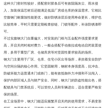
这种大门密封性较好，搭配密封胶条后可有效阻隔灰尘、雨水侵
入，加装保温芯材后还能满足低温厂房或仓库的保温需求。它相比
空腹钢门耐腐蚀性能更优，做好防锈涂层后使用寿命更长，维护也
比较简单，平时只需要定期检查铰链、门锁等配件，补涂防锈漆即
可。
不过实腹钢大门自重偏大，对安装的门框与五金配件强度要求更
高，开启关闭时相对费力，一般会搭配手动推拉或电动启闭装置使
用，多用于重型厂房、仓储库房等对坚固性要求较高的场所。
钢大门主要用于厂区、仓库、住宅小区出等场所，承担着安全防护
与空间分隔的核心作用。它坚固耐用，钢材本身强度高，抗冲击、
防破坏能力远普通木门或铁门，能有效抵御外力冲撞和不法闯入，
保护内部区域人员与财产安全。同时，钢大门的防盗性能出色，搭
配锁具与门禁系统后，可以管控人员和车辆进出，适合需要严格安
保的场景。
在工业场景中，钢大门能适应频繁开启关闭的使用需求，不易变形