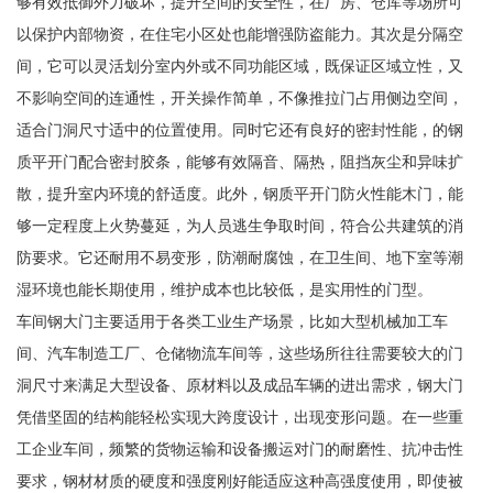
够有效抵御外力破坏，提升空间的安全性，在厂房、仓库等场所可
以保护内部物资，在住宅小区处也能增强防盗能力。其次是分隔空
间，它可以灵活划分室内外或不同功能区域，既保证区域立性，又
不影响空间的连通性，开关操作简单，不像推拉门占用侧边空间，
适合门洞尺寸适中的位置使用。同时它还有良好的密封性能，的钢
质平开门配合密封胶条，能够有效隔音、隔热，阻挡灰尘和异味扩
散，提升室内环境的舒适度。此外，钢质平开门防火性能木门，能
够一定程度上火势蔓延，为人员逃生争取时间，符合公共建筑的消
防要求。它还耐用不易变形，防潮耐腐蚀，在卫生间、地下室等潮
湿环境也能长期使用，维护成本也比较低，是实用性的门型。
车间钢大门主要适用于各类工业生产场景，比如大型机械加工车
间、汽车制造工厂、仓储物流车间等，这些场所往往需要较大的门
洞尺寸来满足大型设备、原材料以及成品车辆的进出需求，钢大门
凭借坚固的结构能轻松实现大跨度设计，出现变形问题。在一些重
工企业车间，频繁的货物运输和设备搬运对门的耐磨性、抗冲击性
要求，钢材材质的硬度和强度刚好能适应这种高强度使用，即使被