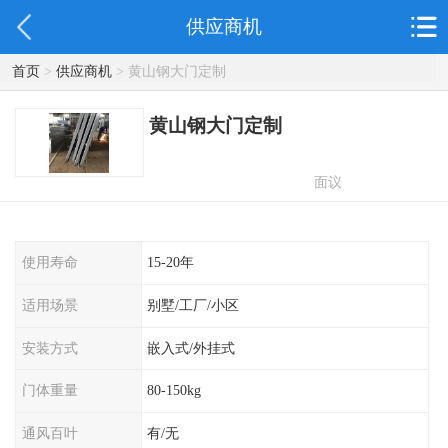
供应商机
首页
>
供应商机
> 黄山钢大门定制
黄山钢大门定制
面议
使用寿命
15-20年
适用场景
别墅/工厂/小区
安装方式
嵌入式/外挂式
门体重量
80-150kg
通风百叶
有/无