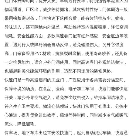
短门体升降时间，提升人员、车辆通行效率，特别适合车流量大的
物流通道、厂区出，减少等待拥堵。其次密封性好，门体周边一般
采用橡胶密封条，门帘快速下落闭合后，能有效阻挡灰尘、蚊虫、
异味进入，还可隔绝内外温差，帮助维持室内温度稳定，降低空调
能耗。安全性能方面，多数高速卷门配有红外感应、安全底边等装
置，遇到行人或障碍物会自动反弹，避免碰撞伤人。另外它强度
高，门帘多采用PVC材质，抗撕裂耐磨损，使用寿命较长，还具备
一定抗风能力，适合户外门洞使用。同时高速卷门外观简洁整洁，
也能起到美化建筑环境的作用，适配不同场所的装修风格。
快速门是一种高速启闭的工业门，广泛应用于各类需要分隔空间、
保障环境的场所。在食品、医药、电子加工车间，快速门能够快速
开关，减少外界空气进入，避免灰尘蚊虫侵入，维持车间洁净度，
符合生产卫生要求。物流仓储领域，快速门常用于仓库出、分拣中
心通道，提升货物进出效率，缩短等待时间，同时减少冷气或暖气
流失，降低能耗。
停车场、地下车库出也常安装快速门，起到自动识别车辆、快速通