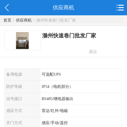
供应商机
首页
>
供应商机
> 滁州快速卷门批发厂家
滁州快速卷门批发厂家
面议
备用电源
可选配UPS
防护等级
IP54（电机部分）
信号接口
RS485/继电器输出
感应方式
雷达/红外/地磁
开门方式
感应/手动/遥控