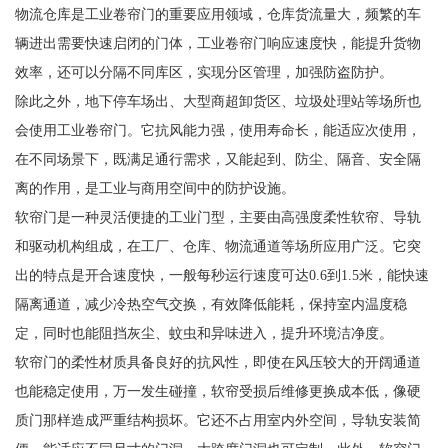
物流仓库是工业卷帘门的重要应用领域，仓库货流量大，频繁的车
辆进出需要快速启闭的门体，工业卷帘门响应速度快，能提升货物
效率，还可以分隔不同库区，实现分区管理，加强防盗防护。
除此之外，地下停车场出、大型商超卸货区、垃圾处理站等场所也
会使用工业卷帘门。它抗风能力强，使用寿命长，能适应次使用，
在不同场景下，既满足通行需求，又能起到、防尘、隔音、安全隔
离的作用，是工业与商用空间中的防护设施。
软帘门是一种灵活便捷的工业门型，主要由高强度柔性软帘、导轨
和驱动机构组成，在工厂、仓库、物流通道等场所应用广泛。它突
出的特点是开合速度快，一般每秒运行速度可达0.6到1.5米，能快速
隔离通道，减少冷热空气交换，有效降低能耗，保持室内温度稳
定，同时也能阻挡灰尘、蚊虫和异味进入，提升环境洁净度。
软帘门的柔性材质具备良好的抗风性，即使在风压较大的开阔通道
也能稳定使用，万一发生碰撞，软帘受损后维修更换成本低，像硬
质门那样造成严重结构损坏。它还不占用室内外空间，导轨安装简