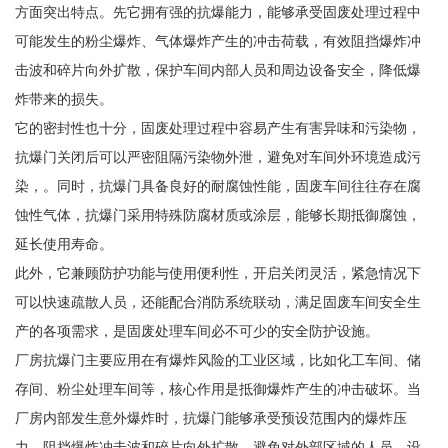
方面突出特点。先它拥有强的抗爆能力，能够承受固废处理过程中
可能发生的粉尘爆炸、气体爆炸产生的冲击荷载，有效阻挡爆炸冲
击波和碎片向外扩散，保护车间内部人员和周边设备安全，降低爆
炸带来的损失。
它的密封性也十分，固废处理过程中容易产生有害异味和污染物，
抗爆门关闭后可以严密阻隔污染物外泄，避免对车间外环境造成污
染，。同时，抗爆门具备良好的耐腐蚀性能，固废车间往往存在腐
蚀性气体，抗爆门采用特殊防腐材质或涂层，能够长期抵御腐蚀，
延长使用寿命。
此外，它兼顾防护功能与使用便利性，开启关闭灵活，紧急情况下
可以快速疏散人员，还能配合消防系统联动，满足固废车间安全生
产的各项需求，是固废处理车间必不可少的安全防护设施。
厂房抗爆门主要应用在有爆炸风险的工业区域，比如化工车间、储
存间、粉尘处理车间等，核心作用是抵御爆炸产生的冲击破坏。当
厂房内部发生意外爆炸时，抗爆门能够承受预设范围内的爆炸压
力，阻挡爆炸冲击波和碎片向外扩散，避免对外部区域的人员、设