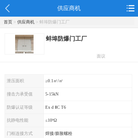
供应商机
首页
>
供应商机
> 蚌埠防爆门工厂
蚌埠防爆门工厂
面议
泄压面积
≥0.1㎡/㎡
撞击力承受值
5-15kN
防爆认证等级
Ex d ⅡC T6
抗静电性能
≤10⁹Ω
门框连接方式
焊接/膨胀螺栓