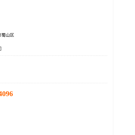
市蜀山区
门
4096