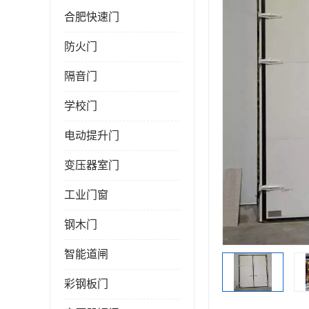
合肥快速门
防火门
隔音门
学校门
电动提升门
变压器室门
工业门窗
钢木门
智能道闸
彩钢板门