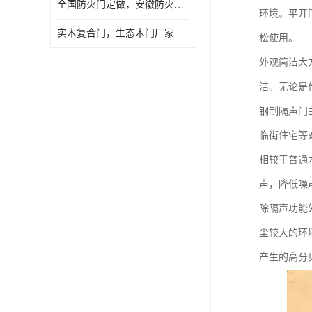
全国防火门定做，安徽防火门批发，防火门价格
环境。平开
实木复合门，生态木门厂家，免漆门定做，安徽木门厂家直销
松使用。
外观简洁大
洁。无论是
钢制隔声门
临街住宅等
相较于普通
声，降低噪
除隔声功能
尘较大的环
产生的高分