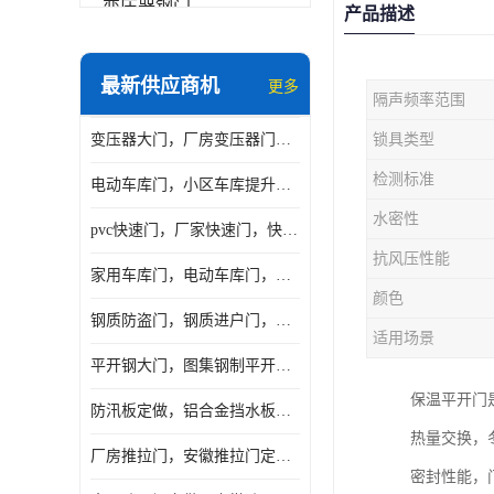
变压器钢门
产品描述
非标门
最新供应商机
更多
隔声频率范围
钢大门
变压器大门，厂房变压器门，配电所钢大门，变压器室钢大门
锁具类型
抗爆门
检测标准
电动车库门，小区车库提升门，安徽提升门厂家，工业滑升门
快速门
水密性
pvc快速门，厂家快速门，快速卷帘门，感应快速门
提升门
抗风压性能
家用车库门，电动车库门，车库滑升门，车库门安装
颜色
钢质防盗门，钢质进户门，钢质非标门厂家
适用场景
平开钢大门，图集钢制平开门，厂房平开大门
保温平开门
防汛板定做，铝合金挡水板门，地库挡水板
热量交换，
厂房推拉门，安徽推拉门定做，夹芯板平移大门
密封性能，