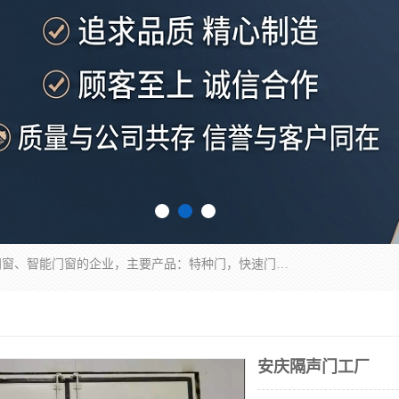
安徽奇道智能门业有限公司是一家专业生产各种门窗、智能门窗的企业，主要产品：特种门，快速门，医用门，提升门，钢木门，智能道闸，钢大门，平移门，卷帘门，保温门，钢制自由门，防火门等，欢迎前来咨询采购。
安庆隔声门工厂