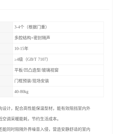
3-4个（根据门重）
多腔结构+密封隔声
10-15年
≥4级（GB/T 7107）
平板/凹凸造型/玻璃视窗
门框预装/现场安装
40-80kg
构设计，配合高性能保温型材，能有效阻挡室内外
低空调采暖能耗，节约生活成本。
还能同时阻隔外界噪音入侵，营造安静舒适的室内