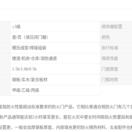
≥3级
顺序器配置
是/否（液压闭门器）
颜色
模压成型/焊接组装
执行标准
楼道/机房/仓库/消防通道
隔音性能
1.5h/1.0h/0.5h
门扇厚度
钢板/实木/复合板材
门框材质
甲级/乙级/丙级
是指防火性能超出标准要求的防火门产品，它相比普通合规防火门有几个
，超标产品通常能达到2小时甚至更长，能在火灾中更长时间阻挡火势蔓延
配置更，一般会加厚钢板厚度，内部填充更的防火隔热材料，五金配件也