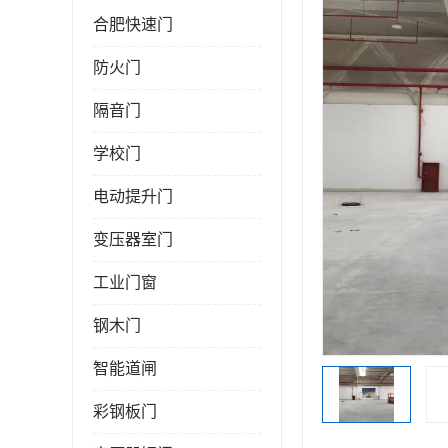
合肥快速门
防火门
隔音门
学校门
电动提升门
变压器室门
工业门窗
钢木门
智能道闸
彩钢板门