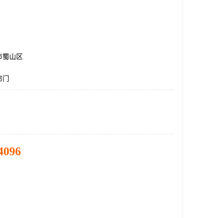
市蜀山区
帘门
4096