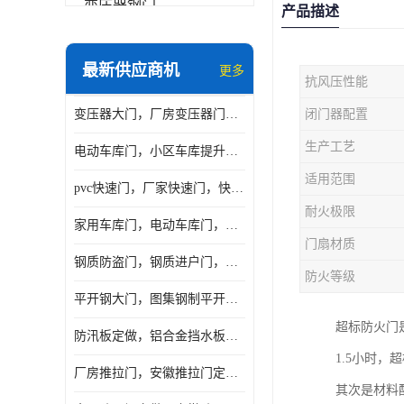
变压器钢门
产品描述
非标门
最新供应商机
更多
抗风压性能
钢大门
变压器大门，厂房变压器门，配电所钢大门，变压器室钢大门
闭门器配置
抗爆门
生产工艺
电动车库门，小区车库提升门，安徽提升门厂家，工业滑升门
快速门
适用范围
pvc快速门，厂家快速门，快速卷帘门，感应快速门
提升门
耐火极限
家用车库门，电动车库门，车库滑升门，车库门安装
门扇材质
钢质防盗门，钢质进户门，钢质非标门厂家
防火等级
平开钢大门，图集钢制平开门，厂房平开大门
超标防火门
防汛板定做，铝合金挡水板门，地库挡水板
1.5小时
厂房推拉门，安徽推拉门定做，夹芯板平移大门
其次是材料