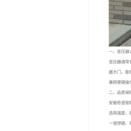
一、变压器
变压器通常
器大门，能
兼顾便捷操
二、品质保
安徽奇道智
选高强度、
一道焊缝、