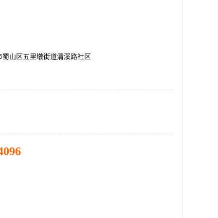
市蜀山区五里墩街道清溪路社区
4096