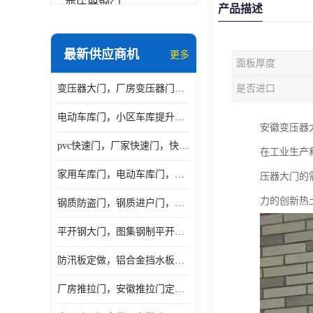
变压器钢门
产品描述
非标门
最新供应商机
更多
面板厚度
钢大门
变压器大门，厂房变压器门，配电所钢大门，变压器室钢大门
是否进口
抗爆门
电动车库门，小区车库提升门，安徽提升门厂家，工业滑升门
快速门
安徽变压器
pvc快速门，厂家快速门，快速卷帘门，感应快速门
在工业生产
提升门
家用车库门，电动车库门，车库滑升门，车库门安装
压器大门的
力的创新热
钢质防盗门，钢质进户门，钢质非标门厂家
平开钢大门，图集钢制平开门，厂房平开大门
防汛板定做，铝合金挡水板门，地库挡水板
厂房推拉门，安徽推拉门定做，夹芯板平移大门