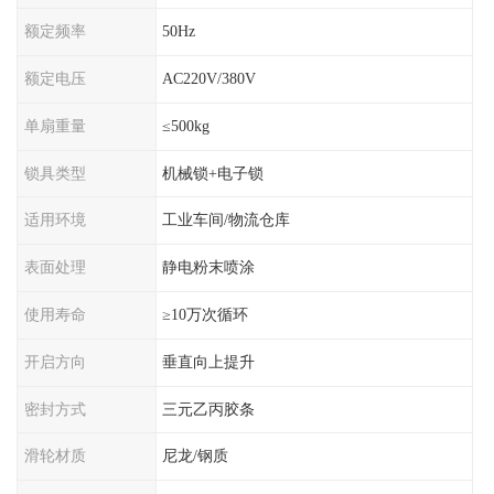
额定频率
50Hz
额定电压
AC220V/380V
单扇重量
≤500kg
锁具类型
机械锁+电子锁
适用环境
工业车间/物流仓库
表面处理
静电粉末喷涂
使用寿命
≥10万次循环
开启方向
垂直向上提升
密封方式
三元乙丙胶条
滑轮材质
尼龙/钢质