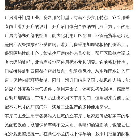
厂房滑升门是工业厂房常用的门型，有着不少实用特点。它采用垂
直向上滑升开启的设计，开启后门体完全收纳在门洞上方，不占用
厂房内部和外部的空间，能大化利用厂区空间，不管是货车进出还
是内部设备摆放都不受影响。滑升门多采用加厚钢板搭配保温层，
保温隔热性能出色，能减少厂房内外热量交换，帮厂区降低空调或
者供暖的能耗，北方寒冷地区使用优势尤其明显。它的密封性也，
门板拼接处和四周都有密封胶条，能阻挡风沙、灰尘和雨水进入厂
房，保持内部环境整洁。同时，滑升门结构坚固，抗风能力强，能
适应户外复杂的天气条件，使用寿命长，还可以搭配遥控、感应等
自动开启装置，车辆人员进出不用下车开关门，使用起来方便，适
配不同尺寸的厂房门洞，满足工业生产的多种使用需求。
车库门主要适用于各类私人住宅的立车库，是家庭停放私家车的常
见配套设施，既能保护车辆不受风雨、暴晒和偷盗影响，也能让住
宅外观更整洁统一。在商住小区的地下停车场，多采用批量的翻板