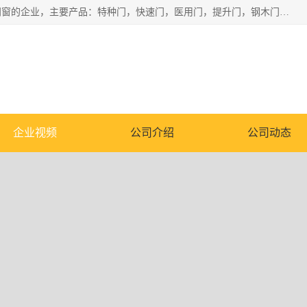
安徽奇道智能门业有限公司是一家专业生产各种门窗、智能门窗的企业，主要产品：特种门，快速门，医用门，提升门，钢木门，智能道闸，钢大门，平移门，卷帘门，保温门，钢制自由门，防火门等，欢迎前来咨询采购。
企业视频
公司介绍
公司动态