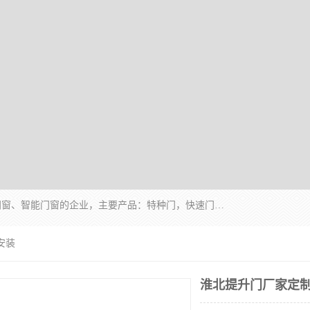
安徽奇道智能门业有限公司是一家专业生产各种门窗、智能门窗的企业，主要产品：特种门，快速门，医用门，提升门，钢木门，智能道闸，钢大门，平移门，卷帘门，保温门，钢制自由门，防火门等，欢迎前来咨询采购。
安装
淮北提升门厂家定