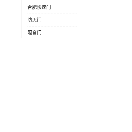
合肥快速门
防火门
隔音门
学校门
电动提升门
变压器室门
工业门窗
钢木门
智能道闸
彩钢板门