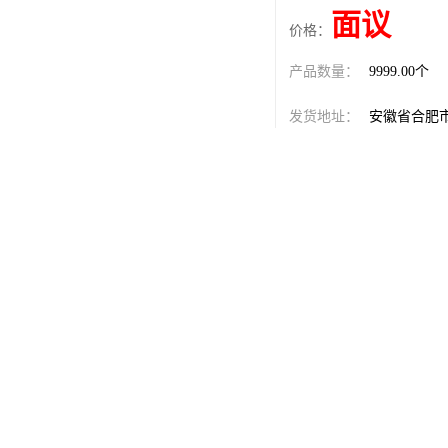
面议
价格：
产品数量：
9999.00个
发货地址：
安徽省合肥
关键词：
聚氨酯发泡
发布日期：
2026-08-07
阅 读 量：
50
1875515
销售电话：
在线QQ：