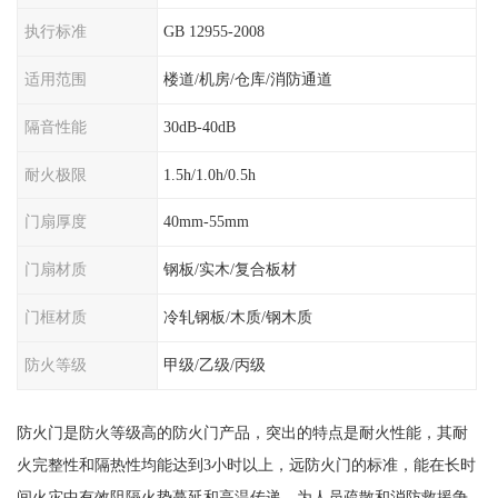
执行标准
GB 12955-2008
适用范围
楼道/机房/仓库/消防通道
隔音性能
30dB-40dB
耐火极限
1.5h/1.0h/0.5h
门扇厚度
40mm-55mm
门扇材质
钢板/实木/复合板材
门框材质
冷轧钢板/木质/钢木质
防火等级
甲级/乙级/丙级
防火门是防火等级高的防火门产品，突出的特点是耐火性能，其耐
火完整性和隔热性均能达到3小时以上，远防火门的标准，能在长时
间火灾中有效阻隔火势蔓延和高温传递，为人员疏散和消防救援争